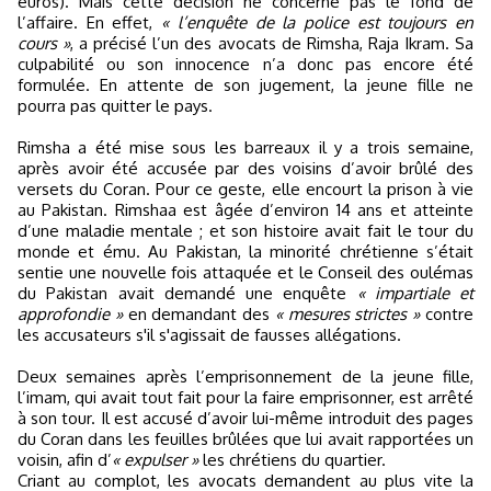
euros). Mais cette décision ne concerne pas le fond de
l’affaire. En effet,
« l’enquête de la police est toujours en
cours »
, a précisé l’un des avocats de Rimsha, Raja Ikram. Sa
culpabilité ou son innocence n’a donc pas encore été
formulée. En attente de son jugement, la jeune fille ne
pourra pas quitter le pays.
Rimsha a été mise sous les barreaux il y a trois semaine,
après avoir été accusée par des voisins d’avoir brûlé des
versets du Coran. Pour ce geste, elle encourt la prison à vie
au Pakistan. Rimshaa est âgée d’environ 14 ans et atteinte
d’une maladie mentale ; et son histoire avait fait le tour du
monde et ému. Au Pakistan, la minorité chrétienne s’était
sentie une nouvelle fois attaquée et le Conseil des oulémas
du Pakistan avait demandé une enquête
« impartiale et
approfondie »
en demandant des
« mesures strictes »
contre
les accusateurs s'il s'agissait de fausses allégations.
Deux semaines après l’emprisonnement de la jeune fille,
l’imam, qui avait tout fait pour la faire emprisonner, est arrêté
à son tour. Il est accusé d’avoir lui-même introduit des pages
du Coran dans les feuilles brûlées que lui avait rapportées un
voisin, afin d’
« expulser »
les chrétiens du quartier.
Criant au complot, les avocats demandent au plus vite la