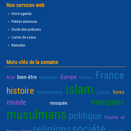
Nos services web
Votre agenda
Petites annonces
Guide des prénoms
Cartes de voeux
Ramadan
Mots-clés de la semaine
France
Europe
bien-être
Asie
éducation
femmes
islam
histoire
livres
interreligieux
justice
mosquées
monde
mosquée
musulmans
politique
Proche et
société
religions