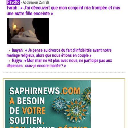
Psycho
-
Abdelnour Zahrali
Farah : « J’ai découvert que mon conjoint m’a trompée et mis
une autre fille enceinte »
Inayah : « Je pense au divorce du fait d’infidélités avant notre
mariage religieux, alors que nous étions en couple »
Rajiya : « Mon mari ne vit plus avec nous, ne participe pas aux
dépenses : suis-je encore mariée ? »