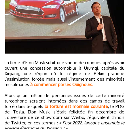
La firme d’Elon Musk subit une vague de critiques après avoir
ouvert une concession automobile à Urumqi, capitale du
Xinjiang, une région où le régime de Pékin pratique
l’assimilation forcée mais aussi l’internement des minorités
musulmanes
à commencer par les Ouïghours.
Alors qu’un million de personnes issues de cette minorité
turcophone seraient internées dans des camps de travail
forcé dans lesquels
la torture est monnaie courante
, le PDG
de Tesla, Elon Musk, s’était félicitée fin décembre de
l’ouverture de ce showroom sur Weibo, l’équivalent chinois
de Twitter, en ces termes :
« Pour 2022, lançons ensemble le
voyage électrique du Xinjiang ! »