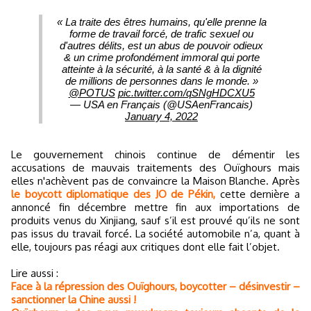
« La traite des êtres humains, qu'elle prenne la
forme de travail forcé, de trafic sexuel ou
d'autres délits, est un abus de pouvoir odieux
& un crime profondément immoral qui porte
atteinte à la sécurité, à la santé & à la dignité
de millions de personnes dans le monde. »
@POTUS
pic.twitter.com/qSNgHDCXU5
— USA en Français (@USAenFrancais)
January 4, 2022
Le gouvernement chinois continue de démentir les
accusations de mauvais traitements des Ouïghours mais
elles n'achèvent pas de convaincre la Maison Blanche. Après
le boycott diplomatique des JO de Pékin,
cette dernière a
annoncé fin décembre mettre fin aux importations de
produits venus du Xinjiang, sauf s’il est prouvé qu’ils ne sont
pas issus du travail forcé. La société automobile n’a, quant à
elle, toujours pas réagi aux critiques dont elle fait l’objet.
Lire aussi :
Face à la répression des Ouïghours, boycotter – désinvestir –
sanctionner la Chine aussi !