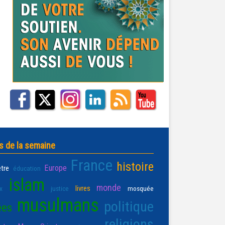
s de la semaine
France
histoire
Europe
être
éducation
islam
monde
livres
x
justice
mosquée
musulmans
politique
ées
religions