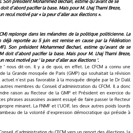
. Son président Mohammed Bechari, estime qu’avant de se
M doit d’abord pacifier la base. Mais pour M. Lhaj Thami Breze,
n recul motivé par « la peur d’aller aux élections ».
CM) replonge dans les méandres de la politique politicienne. La
n déjà reportée au 5 juin est remise en cause par la Fédération
F). Son président Mohammed Bechari, estime qu’avant de se
FCM doit d’abord pacifier la base. Mais pour M. Lhaj Thami Breze,
n recul motivé par ' la peur d’aller aux élections '.
e ' nous dit-on. Il y a de quoi, en effet. Le CFCM a connu une
 de la Grande mosquée de Paris (GMP) qui souhaitait la révision
actuel n’est pas favorable à la mosquée dirigée par le Dr Dalil
s autres membres du Conseil d’administration du CFCM. Il a donc
endre raison au Recteur de la GMP et Président en exercice du
es phrases assassines avaient essayé de faire passer le Recteur
propre minaret. La FNMF et l’UOIF, les deux autres poids lourds
flambeau de la volonté d’expression démocratique qui préside à
nseil d’administration du CFCM vers un report des élections, la