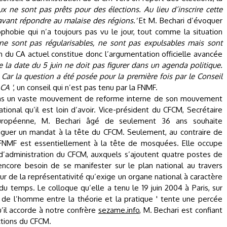
ux ne sont pas prêts pour des élections. Au lieu d’inscrire cette
ravant répondre au malaise des régions.'
Et M. Bechari d’évoquer
hobie qui n’a toujours pas vu le jour, tout comme la situation
e sont pas régularisables, ne sont pas expulsables mais sont
an du CA actuel constitue donc l’argumentation officielle avancée
ue la date du 5 juin ne doit pas figurer dans un agenda politique.
Car la question a été posée pour la première fois par le Conseil
CA '
, un conseil qui n’est pas tenu par la FNMF.
 dans un vaste mouvement de reforme interne de son mouvement
tional qu’il est loin d’avoir. Vice-président du CFCM, Secrétaire
uropéenne, M. Bechari âgé de seulement 36 ans souhaite
guer un mandat à la tête du CFCM. Seulement, au contraire de
 la FNMF est essentiellement à la tête de mosquées. Elle occupe
 d’administration du CFCM, auxquels s’ajoutent quatre postes de
ncore besoin de se manifester sur le plan national au travers
eur de la représentativité qu’exige un organe national à caractère
du temps. Le colloque qu’elle a tenu le 19 juin 2004 à Paris, sur
s de l’homme entre la théorie et la pratique ' tente une percée
u’il accorde à notre confrère
sezame.info
, M. Bechari est confiant
ctions du CFCM.