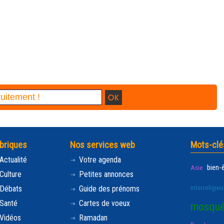
briques
Nos services web
Mots-clé
Actualité
Votre agenda
bien-
Asie
Culture
Petites annonces
interreligieu
Débats
Guide des prénoms
Santé
Cartes de voeux
mosqu
Vidéos
Ramadan