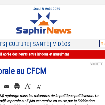
Jeudi 6 Août 2026
TS
| CULTURE
| SANTÉ
| VIDÉOS
sif après des heurts entre hindous et musulmans
SOCIÉTÉ
torale au CFCM
M) replonge dans les méandres de la politique politicienne. La
déjà reportée au 5 juin est remise en cause par la Fédération