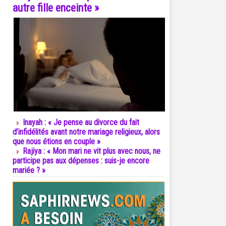
autre fille enceinte »
Inayah : « Je pense au divorce du fait
d’infidélités avant notre mariage religieux, alors
que nous étions en couple »
Rajiya : « Mon mari ne vit plus avec nous, ne
participe pas aux dépenses : suis-je encore
mariée ? »