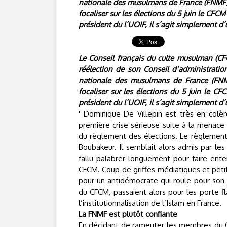
nationale des musulmans de France (FNMF)
focaliser sur les élections du 5 juin le CFC
président du l’UOIF, il s’agit simplement d’u
Le Conseil français du culte musulman (CF
réélection de son Conseil d’administratio
nationale des musulmans de France (FNM
focaliser sur les élections du 5 juin le C
président du l’UOIF, il s’agit simplement d’u
' Dominique De Villepin est très en colèr
première crise sérieuse suite à la menace
du règlement des élections. Le règlement 
Boubakeur. Il semblait alors admis par le
fallu palabrer longuement pour faire ent
CFCM. Coup de griffes médiatiques et petit
pour un antidémocrate qui roule pour son 
du CFCM, passaient alors pour les porte 
l’institutionnalisation de l’Islam en France.
La FNMF est plutôt confiante
En décidant de rameuter les membres du Co