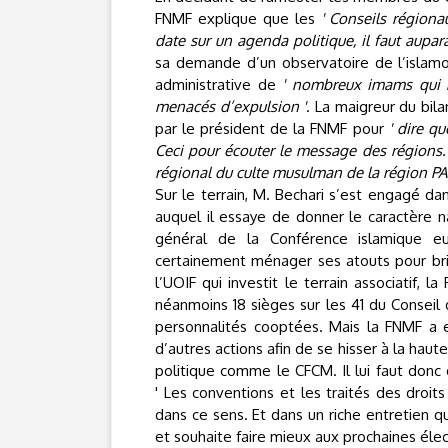
FNMF explique que les
' Conseils régiona
date sur un agenda politique, il faut aupa
sa demande d’un observatoire de l’islamop
administrative de
' nombreux imams qui n
menacés d’expulsion '
. La maigreur du bil
par le président de la FNMF pour
' dire q
Ceci pour écouter le message des régions. 
régional du culte musulman de la région PA
Sur le terrain, M. Bechari s’est engagé
auquel il essaye de donner le caractère na
général de la Conférence islamique e
certainement ménager ses atouts pour bri
l’UOIF qui investit le terrain associatif,
néanmoins 18 sièges sur les 41 du Conseil
personnalités cooptées. Mais la FNMF a e
d’autres actions afin de se hisser à la haut
politique comme le CFCM. Il lui faut donc 
' Les conventions et les traités des droit
dans ce sens. Et dans un riche entretien q
et souhaite faire mieux aux prochaines éle