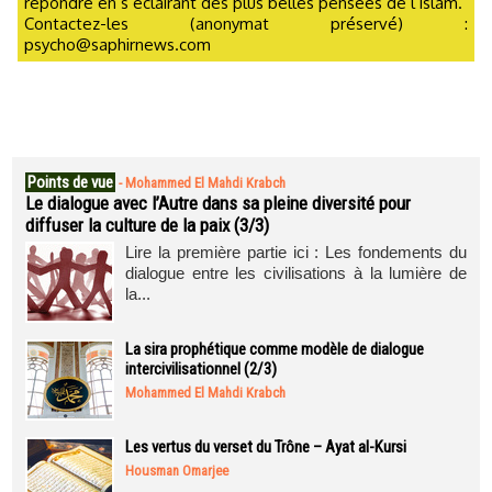
répondre en s’éclairant des plus belles pensées de l’islam.
Contactez-les (anonymat préservé) :
psycho@saphirnews.com
Points de vue
-
Mohammed El Mahdi Krabch
Le dialogue avec l’Autre dans sa pleine diversité pour
diffuser la culture de la paix (3/3)
Lire la première partie ici : Les fondements du
dialogue entre les civilisations à la lumière de
la...
La sira prophétique comme modèle de dialogue
intercivilisationnel (2/3)
Mohammed El Mahdi Krabch
Les vertus du verset du Trône – Ayat al-Kursi
Housman Omarjee