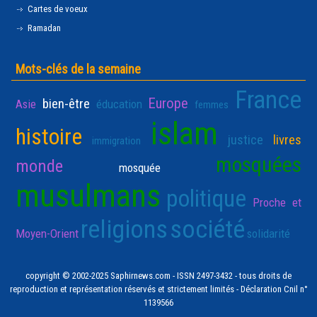
Cartes de voeux
Ramadan
Mots-clés de la semaine
France
Europe
bien-être
Asie
éducation
femmes
islam
histoire
justice
livres
immigration
mosquées
monde
mosquée
musulmans
politique
Proche et
religions
société
Moyen-Orient
solidarité
copyright © 2002-2025 Saphirnews.com - ISSN 2497-3432 - tous droits de
reproduction et représentation réservés et strictement limités - Déclaration Cnil n°
1139566