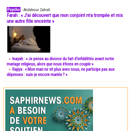
Psycho
-
Abdelnour Zahrali
Farah : « J’ai découvert que mon conjoint m’a trompée et mis
une autre fille enceinte »
Inayah : « Je pense au divorce du fait d’infidélités avant notre
mariage religieux, alors que nous étions en couple »
Rajiya : « Mon mari ne vit plus avec nous, ne participe pas aux
dépenses : suis-je encore mariée ? »