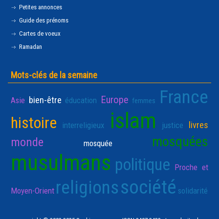
Petites annonces
Guide des prénoms
Cartes de voeux
Ramadan
Mots-clés de la semaine
France
Europe
bien-être
Asie
éducation
femmes
islam
histoire
livres
interreligieux
justice
mosquées
monde
mosquée
musulmans
politique
Proche et
société
religions
Moyen-Orient
solidarité