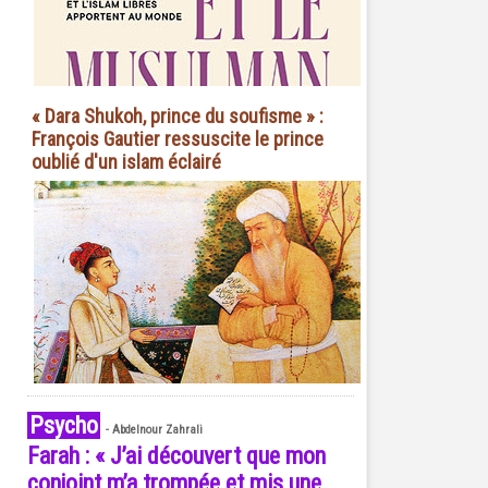
« Dara Shukoh, prince du soufisme » :
François Gautier ressuscite le prince
oublié d'un islam éclairé
Psycho
-
Abdelnour Zahrali
Farah : « J’ai découvert que mon
conjoint m’a trompée et mis une