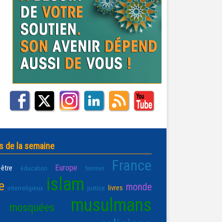
s de la semaine
France
Europe
-être
éducation
femmes
islam
e
monde
livres
interreligieux
justice
musulmans
mosquées