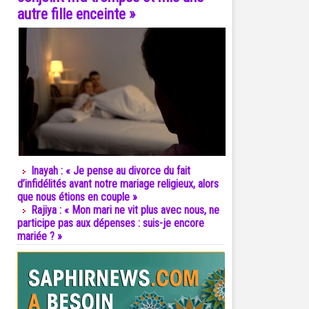
autre fille enceinte »
Inayah : « Je pense au divorce du fait
d’infidélités avant notre mariage religieux, alors
que nous étions en couple »
Rajiya : « Mon mari ne vit plus avec nous, ne
participe pas aux dépenses : suis-je encore
mariée ? »