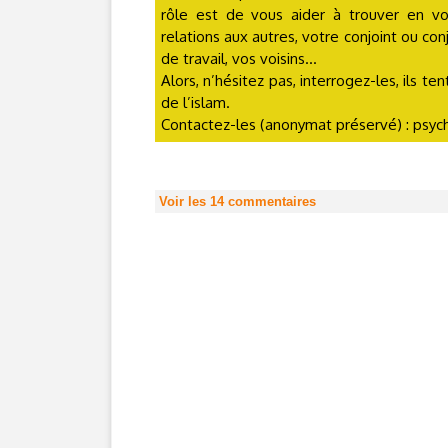
rôle est de vous aider à trouver en v
relations aux autres, votre conjoint ou con
de travail, vos voisins...
Alors, n’hésitez pas, interrogez-les, ils 
de l’islam.
Contactez-les (anonymat préservé) : ps
Voir les
14
commentaires