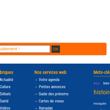
briques
Nos services web
Mots-clé
Actualité
Votre agenda
bien
Asie
Culture
Petites annonces
histoir
Débats
Guide des prénoms
Santé
Cartes de voeux
mosquée
Vidéos
Ramadan