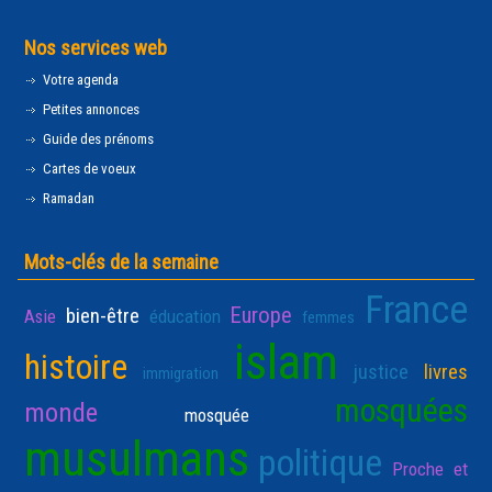
Nos services web
Votre agenda
Petites annonces
Guide des prénoms
Cartes de voeux
Ramadan
Mots-clés de la semaine
France
Europe
bien-être
Asie
éducation
femmes
islam
histoire
justice
livres
immigration
mosquées
monde
mosquée
musulmans
politique
Proche et