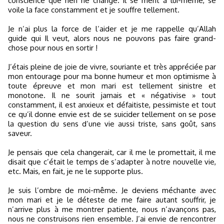
conscience que rien ne change. Il se ment à lui-même, se
voile la face constamment et je souffre tellement.
Je n’ai plus la force de l’aider et je me rappelle qu’Allah
guide qui Il veut, alors nous ne pouvons pas faire grand-
chose pour nous en sortir !
J’étais pleine de joie de vivre, souriante et très appréciée par
mon entourage pour ma bonne humeur et mon optimisme à
toute épreuve et mon mari est tellement sinistre et
monotone. Il ne sourit jamais et « négativise » tout
constamment, il est anxieux et défaitiste, pessimiste et tout
ce qu’il donne envie est de se suicider tellement on se pose
la question du sens d’une vie aussi triste, sans goût, sans
saveur.
Je pensais que cela changerait, car il me le promettait, il me
disait que c’était le temps de s’adapter à notre nouvelle vie,
etc. Mais, en fait, je ne le supporte plus.
Je suis l’ombre de moi-même. Je deviens méchante avec
mon mari et je le déteste de me faire autant souffrir, je
n’arrive plus à me montrer patiente, nous n’avançons pas,
nous ne construisons rien ensemble. J’ai envie de rencontrer