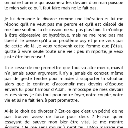
un autre homme qui assumera les devoirs d’un mari puisque
le mien sait ce qu’il faut faire mais ne le fait pas.
Je lui demande le divorce comme une libération et lui me
répond qu’il ne veut pas me perdre et qu’il est désolé de
me faire souffrir. La discussion ne va pas plus loin. Il m’oblige
à être dépressive et hystérique, mais ne me rend pas ma
liberté. Je pense qu’il a un problème psy et je ne veux pas
de cette vie-là. Je veux redevenir cette femme que j’étais,
quitte à vivre seule toute une vie : peu m’importe, je veux
juste être heureuse !
Il ne cesse de me promettre que tout va aller mieux, mais il
n’a jamais aucun argument, il n’y a jamais de concret, même
pas de geste tendre pour m’aider à supporter la situation
alors que je continue d’accomplir mes devoirs d’épouse
envers lui pour l’amour d’Allah. Je m’occupe de mes devoirs
et des siens. Je fais tout pour notre foyer, notre couple, notre
vie et lui ne fait rien, à part promettre.
Ai-je le droit de divorcer ? Est-ce que c’est un péché de ne
pas trouver assez de force pour deux ? Est-ce qu’en
essayant de sauver mon bien-être vital, je me montre
égoïste ? Je me sens mourir à petit feu ! Mon mariage me