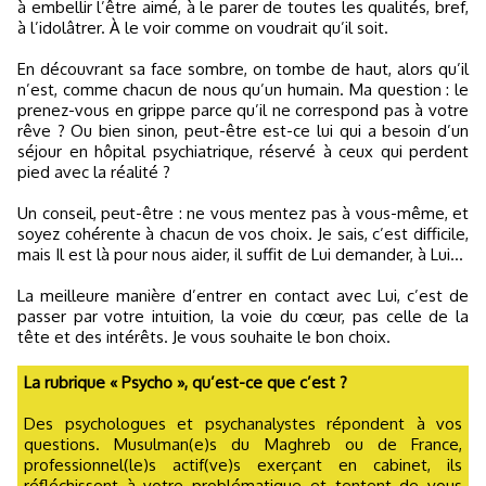
à embellir l’être aimé, à le parer de toutes les qualités, bref,
à l’idolâtrer. À le voir comme on voudrait qu’il soit.
En découvrant sa face sombre, on tombe de haut, alors qu’il
n’est, comme chacun de nous qu’un humain. Ma question : le
prenez-vous en grippe parce qu’il ne correspond pas à votre
rêve ? Ou bien sinon, peut-être est-ce lui qui a besoin d’un
séjour en hôpital psychiatrique, réservé à ceux qui perdent
pied avec la réalité ?
Un conseil, peut-être : ne vous mentez pas à vous-même, et
soyez cohérente à chacun de vos choix. Je sais, c’est difficile,
mais Il est là pour nous aider, il suffit de Lui demander, à Lui…
La meilleure manière d’entrer en contact avec Lui, c’est de
passer par votre intuition, la voie du cœur, pas celle de la
tête et des intérêts. Je vous souhaite le bon choix.
La rubrique « Psycho », qu’est-ce que c’est ?
Des psychologues et psychanalystes répondent à vos
questions. Musulman(e)s du Maghreb ou de France,
professionnel(le)s actif(ve)s exerçant en cabinet, ils
réfléchissent à votre problématique et tentent de vous