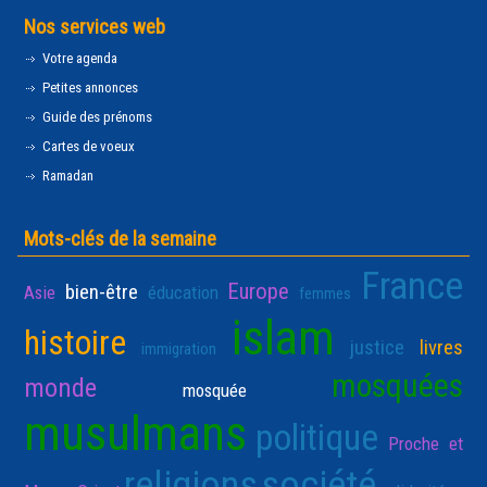
Nos services web
Votre agenda
Petites annonces
Guide des prénoms
Cartes de voeux
Ramadan
Mots-clés de la semaine
France
Europe
bien-être
Asie
éducation
femmes
islam
histoire
justice
livres
immigration
mosquées
monde
mosquée
musulmans
politique
Proche et
religions
société