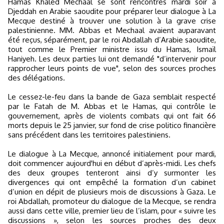
Hamas Khaled Mechaal se sont rencontrés mardi soir à
Djeddah en Arabie saoudite pour préparer leur dialogue à La
Mecque destiné à trouver une solution à la grave crise
palestinienne. MM. Abbas et Mechaal avaient auparavant
été reçus, séparément, par le roi Abdallah d’Arabie saoudite,
tout comme le Premier ministre issu du Hamas, Ismaïl
Haniyeh. Les deux parties lui ont demandé "d’intervenir pour
rapprocher leurs points de vue", selon des sources proches
des délégations.
Le cessez-le-feu dans la bande de Gaza semblait respecté
par le Fatah de M. Abbas et le Hamas, qui contrôle le
gouvernement, après de violents combats qui ont fait 66
morts depuis le 25 janvier, sur fond de crise politico financière
sans précédent dans les territoires palestiniens.
Le dialogue à La Mecque, annoncé initialement pour mardi,
doit commencer aujourd'hui en début d’après-midi. Les chefs
des deux groupes tenteront ainsi d’y surmonter les
divergences qui ont empêché la formation d’un cabinet
d’union en dépit de plusieurs mois de discussions à Gaza. Le
roi Abdallah, promoteur du dialogue de la Mecque, se rendra
aussi dans cette ville, premier lieu de l’islam, pour « suivre les
discussions », selon les sources proches des deux