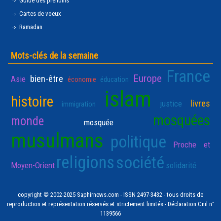
Guide des prénoms
Cartes de voeux
Ramadan
Mots-clés de la semaine
France
Europe
bien-être
Asie
économie
éducation
islam
histoire
livres
justice
immigration
mosquées
monde
mosquée
musulmans
politique
Proche et
religions
société
Moyen-Orient
solidarité
copyright © 2002-2025 Saphirnews.com - ISSN 2497-3432 - tous droits de
reproduction et représentation réservés et strictement limités - Déclaration Cnil n°
1139566