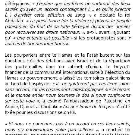
délégations.
« J’espère que les frères ne sortiront des lieux
sacrés qu’avec un accord contraignant (...) et qu’ils jureront
(...) d’arrêter cette effusion de sang »
, a déclaré le roi
Abdallah.
« La persistance (de la violence) privera le peuple
palestinien du fruit de sa lutte héroïque durant des années
pour recouvrer ses droits nationaux »
, a-t-il averti, ajoutant
qu’
« une entente est possible »
si les protagonistes sont
«
animés de bonnes intentions ».
Les pourparlers entre le Hamas et le Fatah butent sur les
questions clés des relations avec Israël et de la répartition
des portefeuilles dans un cabinet d’union. Le boycott
financier de la communauté international suite à l’élection du
Hamas au gouvernement, a laissé les territoires palestiniens
au bord de l’asphyxie.
« Ils ne quitteront pas ces lieux saints
sans accord, car les choses sont catastrophiques sur le terrain
et le monde entier nous tournera le dos si nous continuons
sur cette voie »,
a estimé l'ambassadeur de Palestine en
Arabie, Djamel al Chobaki.
« Aucune limite de temps »
n’a été
fixée pour les discussions selon lui.
« Si nous ne parvenons pas à un accord en ces lieux saints,
nous n'y parviendrons nulle part ailleurs »
, a renchéri un