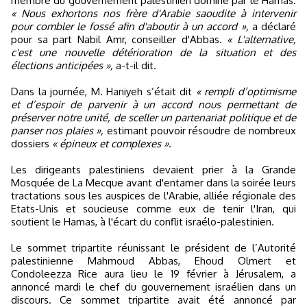
membre du gouvernement palestinien dominé par le Hamas.
« Nous exhortons nos frère d'Arabie saoudite à intervenir
pour combler le fossé afin d'aboutir à un accord »,
a déclaré
pour sa part Nabil Amr, conseiller d'Abbas.
« L'alternative,
c'est une nouvelle détérioration de la situation et des
élections anticipées »,
a-t-il dit.
Dans la journée, M. Haniyeh s’était dit
« rempli d’optimisme
et d’espoir de parvenir à un accord nous permettant de
préserver notre unité, de sceller un partenariat politique et de
panser nos plaies »,
estimant pouvoir résoudre de nombreux
dossiers
« épineux et complexes ».
Les dirigeants palestiniens devaient prier à la Grande
Mosquée de La Mecque avant d'entamer dans la soirée leurs
tractations sous les auspices de l'Arabie, alliée régionale des
Etats-Unis et soucieuse comme eux de tenir l'Iran, qui
soutient le Hamas, à l'écart du conflit israélo-palestinien.
Le sommet tripartite réunissant le président de l’Autorité
palestinienne Mahmoud Abbas, Ehoud Olmert et
Condoleezza Rice aura lieu le 19 février à Jérusalem, a
annoncé mardi le chef du gouvernement israélien dans un
discours. Ce sommet tripartite avait été annoncé par