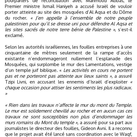
pourparlers de réconciliation avec Mahmoud Abbas, le
Premier ministre Ismaïl Haniyeh a accusé Israël de vouloir
porter atteinte au site des mosquées d’Al Aqsa et du Dôme
du rocher.
« J’en appelle à l’ensemble de notre peuple
palestinien pour qu’il se dresse uni pour défendre Al Aqsa et
les sites sacrés de notre terre bénie de Palestine »
, s’est-il
exclamé.
Selon les autorités israéliennes, les fouilles entreprises à une
cinquantaine de mètres seulement de la rampe d’accès
existante n’endommageront nullement l’esplanade des
Mosquées, qui surplombe le mur des Lamentations, vestige
d’un temple juif biblique. «
Les activités en cours ne portent
pas et ne porteront pas atteinte aux lieux saints »,
a assuré
Tzipi Livni, en accusant les ennemis d’Israël d’exploiter
«
chaque occasion pour attiser les sentiments les plus radicaux.
»
« Rien dans les travaux n’affecte le mur du mont du Temple.
Le mur est solidement chevillé au rocher et en aucun cas ces
travaux ne sont susceptibles non plus d’endommager les
murs romains du Mont du temple »,
a assuré pour sa part aux
journalistes le directeur des fouilles, Gideon Avni. Il a reconnu
que le projet avait été lancé sans coordination avec le Waqf,