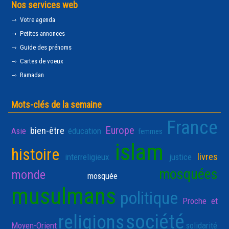
Nos services web
Votre agenda
Petites annonces
Guide des prénoms
Cartes de voeux
Ramadan
Mots-clés de la semaine
France
Europe
bien-être
Asie
éducation
femmes
islam
histoire
livres
interreligieux
justice
mosquées
monde
mosquée
musulmans
politique
Proche et
société
religions
Moyen-Orient
solidarité