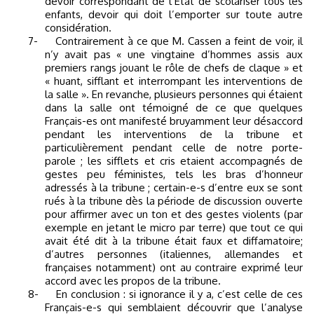
devoir correspondant de l’Etat de scolariser tous les
enfants, devoir qui doit l’emporter sur toute autre
considération.
7-
Contrairement à ce que M. Cassen a feint de voir, il
n’y avait pas « une vingtaine d’hommes assis aux
premiers rangs jouant le rôle de chefs de claque » et
« huant, sifflant et interrompant les interventions de
la salle ». En revanche, plusieurs personnes qui étaient
dans la salle ont témoigné de ce que quelques
Français-es ont manifesté bruyamment leur désaccord
pendant les interventions de la tribune et
particulièrement pendant celle de notre porte-
parole ; les sifflets et cris etaient accompagnés de
gestes peu féministes, tels les bras d’honneur
adressés à la tribune ; certain-e-s d’entre eux se sont
rués à la tribune dès la période de discussion ouverte
pour affirmer avec un ton et des gestes violents (par
exemple en jetant le micro par terre) que tout ce qui
avait été dit à la tribune était faux et diffamatoire;
d’autres personnes (italiennes, allemandes et
françaises notamment) ont au contraire exprimé leur
accord avec les propos de la tribune.
8-
En conclusion : si ignorance il y a, c’est celle de ces
Français-e-s qui semblaient découvrir que l’analyse