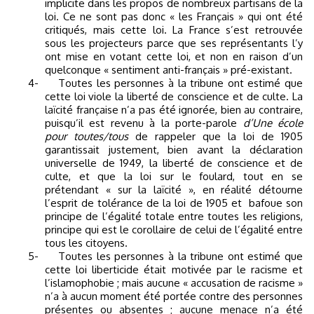
implicite dans les propos de nombreux partisans de la
loi. Ce ne sont pas donc « les Français » qui ont été
critiqués, mais cette loi. La France s’est retrouvée
sous les projecteurs parce que ses représentants l’y
ont mise en votant cette loi, et non en raison d’un
quelconque « sentiment anti-français » pré-existant.
4-
Toutes les personnes à la tribune ont estimé que
cette loi viole la liberté de conscience et de culte. La
laïcité française n’a pas été ignorée, bien au contraire,
puisqu’il est revenu à la porte-parole
d’Une école
pour toutes/tous
de rappeler que la loi de 1905
garantissait justement, bien avant la déclaration
universelle de 1949, la liberté de conscience et de
culte, et que la loi sur le foulard, tout en se
prétendant « sur la laïcité », en réalité détourne
l’esprit de tolérance de la loi de 1905 et
bafoue son
principe de l’égalité totale entre toutes les religions,
principe qui est le corollaire de celui de l’égalité entre
tous les citoyens.
5-
Toutes les personnes à la tribune ont estimé que
cette loi liberticide était motivée par le racisme et
l’islamophobie ; mais aucune « accusation de racisme »
n’a à aucun moment été portée contre des personnes
présentes ou absentes ; aucune menace n’a été