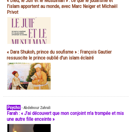
« Dieu, le Juif et le Musulman » : ce que le judaïsme et
l'islam apportent au monde, avec Marc Neiger et Michaël
Privot
« Dara Shukoh, prince du soufisme » : François Gautier
ressuscite le prince oublié d'un islam éclairé
Psycho
-
Abdelnour Zahrali
Farah : « J’ai découvert que mon conjoint m’a trompée et mis
une autre fille enceinte »