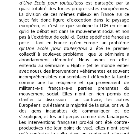
d’Une Ecole pour toutes/tous
est partagée par la
quasi-totalité des forces progressistes européennes.
La division de ces mêmes milieux en France sur ce
sujet fait donc figure d’exception dans le paysage
européen, et c’est ce que souligne la LDH en disant
qu’ici le débat est dans le mouvement social et non
pas à l’extérieur de celui-ci. Cette spécificité française
pose-- tant en France qu’en Europe--un problème
qu’
Une Ecole pour toutes/tous
a été le premier
collectif à soulever, problème
que le séminaire a
abondamment démontré. Nous avons en effet
entendu au séminaire « Hijab » (et le monde entier
avec nous), des interventions véhémentes et souvent
incompréhensibles qui semblaient défendre la laïcité
comme une foi religieuse et qui provenaient de
militant-e-s français-e-s parties prenantes du
mouvement social. Elles n’ont en rien permis de
clarifier la discussion ; au contraire, les autres
Européens, qui étaient la majorité de la salle, ont vu là
des gens incapables de communiquer et de
s’expliquer, et les ont perçus comme des fanatiques.
Les interventions françaises pro-loi ont été contre-
productives (de leur point de vue), elles n’ont servi
qu’à conforter la salle dans un sentiment d’accord