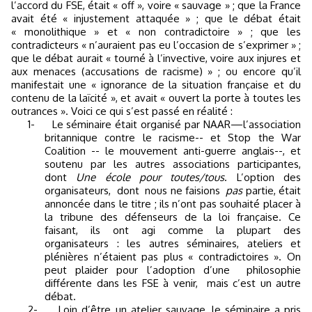
l’accord du FSE, était « off », voire « sauvage » ; que la France
avait été « injustement attaquée » ; que le débat était
« monolithique » et « non contradictoire » ; que les
contradicteurs « n’auraient pas eu l’occasion de s’exprimer » ;
que le débat aurait « tourné à l’invective, voire aux injures et
aux menaces (accusations de racisme) » ; ou encore qu’il
manifestait une « ignorance de la situation française et du
contenu de la laïcité », et avait « ouvert la porte à toutes les
outrances ». Voici ce qui s’est passé en réalité :
1-
Le séminaire était organisé par NAAR—l’association
britannique contre le racisme-- et Stop the War
Coalition -- le mouvement anti-guerre anglais--, et
soutenu par les autres associations participantes,
dont
Une école pour toutes/tous
. L’option des
organisateurs,
dont
nous ne faisions
pas
partie, était
annoncée dans le titre ; ils n’ont pas souhaité placer à
la tribune des défenseurs de la loi française. Ce
faisant, ils ont agi comme la plupart des
organisateurs : les autres séminaires, ateliers et
plénières n’étaient pas plus « contradictoires ». On
peut plaider pour l’adoption d’une
philosophie
différente dans les FSE à venir,
mais c’est un autre
débat.
2-
Loin d’être un atelier sauvage, le séminaire a pris