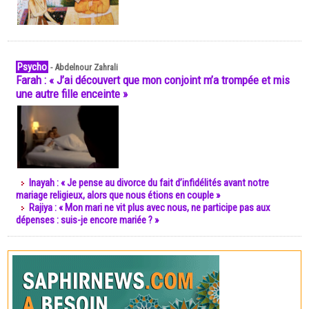
Psycho
-
Abdelnour Zahrali
Farah : « J’ai découvert que mon conjoint m’a trompée et mis
une autre fille enceinte »
Inayah : « Je pense au divorce du fait d’infidélités avant notre
mariage religieux, alors que nous étions en couple »
Rajiya : « Mon mari ne vit plus avec nous, ne participe pas aux
dépenses : suis-je encore mariée ? »