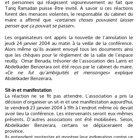
et personnes qui réagissent vigoureusement au fait que
Tariq Ramadan puisse être invité. A savoir si ces réactions
furent des menaces violentes, le responsable du cabinet du
maire a affirmé que
«certaines choses pouvaient laisser
penser que ça pouvait se passer».
Les organisateurs ont appris la nouvelle de l’annulation le
jeudi 24 janvier 2004 au matin à la veille de la conférence.
Alors même qu’ils avaient envoyé tous les documents ainsi
que les chèques pour le règlement de la salle de l’espace
reuilly.
Omar Benada, trésorier de l’association des Larris et
Abdelkader Benzerara ont été reçus par le cabinet du maire.
«Ce ne fut qu’ambiguités et mensonges»
explique
Abdelkader Benzerara.
Sit-in et manifestation
La réaction ne se fit pas attendre. L’association a pris la
décision d’organiser un sit-in et une manifestation aujourd'hui,
le vendredi 23 janvier 2004 à 19h à l’endroit même où devait
avoir lieu la conférence. Les intervenants seront eux-mêmes
présents. D’autres associations ont été mobilisées. Selon,
Abdelkader Benzerara, certains se déplaceraient de
province.
Ils entendent protester et montrer leur indignation contre ce