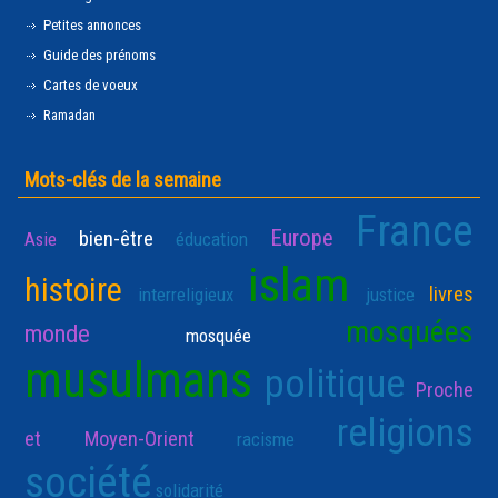
Petites annonces
Guide des prénoms
Cartes de voeux
Ramadan
Mots-clés de la semaine
France
Europe
bien-être
Asie
éducation
islam
histoire
livres
interreligieux
justice
mosquées
monde
mosquée
musulmans
politique
Proche
religions
et Moyen-Orient
racisme
société
solidarité