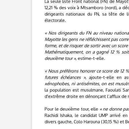
La seule liste Front national (FN) de Mayot
12,21 % des voix à Mtsamboro (nord), a dé
dirigeants nationaux du FN, sa tête de l
électorale.
« Nos dirigeants du FN au niveau national 
Mayotte les gens ne réfléchissent pas comme
forme, et de risquer de sortir avec un score
Mathématiquement, on a gagné 12 % soit 41
deuxième tour »
, estime-t-elle.
« Nous préférons honorer ce score de 12 %
futures échéances »
, ajoute-t-elle en a
xénophobes, ni antisémites, on est musul
la population est musulmane, Faoulati Sa
d'extrême droite en dénonçant l’afflux de
Pour le deuxième tour, elle
« ne donne pas
Rachidi Ishaka, le candidat UMP arrivé e
divers gauche, Colo Harouna (30,15 %) et Be