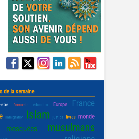
s de la semaine
France
Europe
-être
économie
éducation
islam
e
monde
livres
justice
immigration
musulmans
mosquées