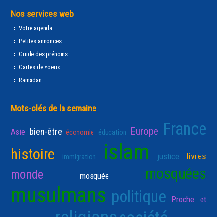
Nos services web
Votre agenda
Petites annonces
Guide des prénoms
Cartes de voeux
Ramadan
Mots-clés de la semaine
France
Europe
bien-être
Asie
économie
éducation
islam
histoire
livres
justice
immigration
mosquées
monde
mosquée
musulmans
politique
Proche et