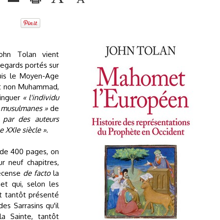
 John Tolan vient
 regards portés sur
uis le Moyen-Age
et non Muhammad,
stinguer
« l'individu
ns musulmanes »
de
 par des auteurs
 XXIe siècle »
.
 de 400 pages, on
r neuf chapitres,
recense
de facto
la
t qui, selon les
st tantôt présenté
s Sarrasins qu'il
a Sainte, tantôt