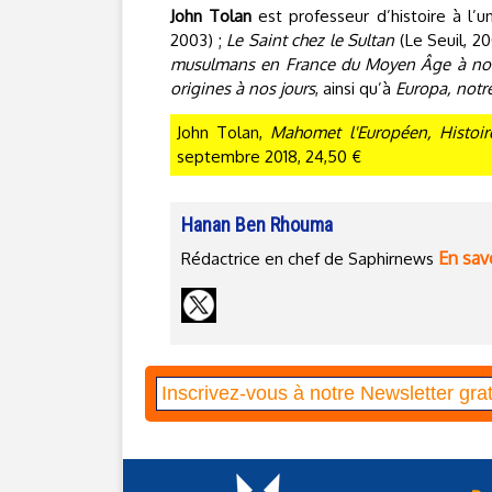
John Tolan
est professeur d’histoire à l’u
2003) ;
Le Saint chez le Sultan
(Le Seuil, 200
musulmans en France du Moyen Âge à nos
origines à nos jours
, ainsi qu’à
Europa, notre
John Tolan,
Mahomet l'Européen, Histoir
septembre 2018, 24,50 €
Hanan Ben Rhouma
En savo
Rédactrice en chef de Saphirnews