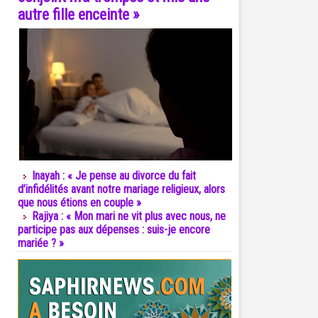
autre fille enceinte »
Inayah : « Je pense au divorce du fait
d’infidélités avant notre mariage religieux, alors
que nous étions en couple »
Rajiya : « Mon mari ne vit plus avec nous, ne
participe pas aux dépenses : suis-je encore
mariée ? »