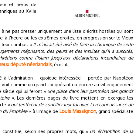
eur et héros de
itanniques au XVIIe
 à ne pas dresser uniquement une liste d'écrits hostiles qui sont
, à l'heure où les extrêmes droites, en progression sur le Vieux
am leur combat.
« Il m’aurait été aisé de faire la chronique de cette
ugements méprisants, des peurs et des insultes qu’il a suscités,
rétiens contre l’islam jusqu’aux déclarations incendiaires de
ureux député néerlandais
, écrit-il.
é à l’admiration – quoique intéressée – portée par Napoléon
’il voit comme un grand conquérant ou encore au vif engouement
siècle qui lui feront
« une place dans leur panthéon des grands
toire »
. Les dernières pages du livre mettent en exergue les
ècle
« qui tentèrent de concilier leur foi avec la reconnaissance de
Louis Massignon
on du Prophète »
, à l'image de
, grand spécialiste
 constitue, selon ses propres mots, qu’
« un échantillon de la