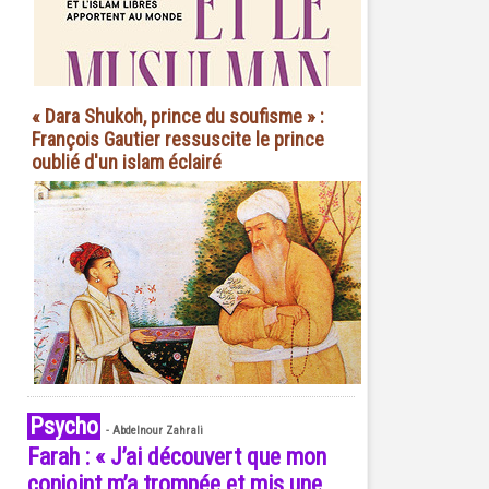
« Dara Shukoh, prince du soufisme » :
François Gautier ressuscite le prince
oublié d'un islam éclairé
Psycho
-
Abdelnour Zahrali
Farah : « J’ai découvert que mon
conjoint m’a trompée et mis une