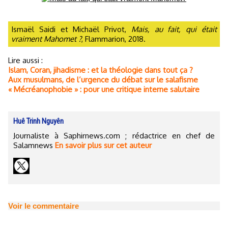
Ismaël Saidi et Michaël Privot,
Mais, au fait, qui était
vraiment Mahomet ?
, Flammarion, 2018.
Lire aussi :
Islam, Coran, jihadisme : et la théologie dans tout ça ?
Aux musulmans, de l’urgence du débat sur le salafisme
« Mécréanophobie » : pour une critique interne salutaire
Huê Trinh Nguyên
Journaliste à Saphirnews.com ; rédactrice en chef de
Salamnews
En savoir plus sur cet auteur
Voir le commentaire