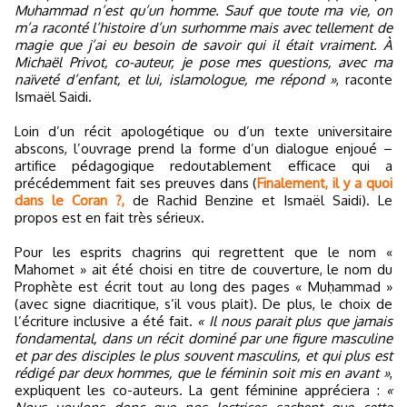
Muhammad n’est qu’un homme. Sauf que toute ma vie, on
m’a raconté l’histoire d’un surhomme mais avec tellement de
magie que j’ai eu besoin de savoir qui il était vraiment. À
Michaël Privot, co-auteur, je pose mes questions, avec ma
naïveté d’enfant, et lui, islamologue, me répond »
, raconte
Ismaël Saidi.
Loin d’un récit apologétique ou d’un texte universitaire
abscons, l’ouvrage prend la forme d’un dialogue enjoué –
artifice pédagogique redoutablement efficace qui a
précédemment fait ses preuves dans (
Finalement, il y a quoi
dans le Coran ?,
de Rachid Benzine et Ismaël Saidi). Le
propos est en fait très sérieux.
Pour les esprits chagrins qui regrettent que le nom «
Mahomet » ait été choisi en titre de couverture, le nom du
Prophète est écrit tout au long des pages « Muḥammad »
(avec signe diacritique, s’il vous plait). De plus, le choix de
l’écriture inclusive a été fait.
« Il nous parait plus que jamais
fondamental, dans un récit dominé par une figure masculine
et par des disciples le plus souvent masculins, et qui plus est
rédigé par deux hommes, que le féminin soit mis en avant »
,
expliquent les co-auteurs. La gent féminine appréciera :
«