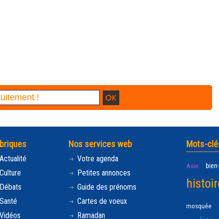
briques
Nos services web
Mots-clé
Actualité
Votre agenda
bien
Asie
Culture
Petites annonces
histoir
Débats
Guide des prénoms
Santé
Cartes de voeux
mosquée
Vidéos
Ramadan