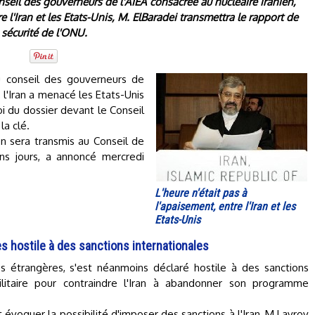
nseil des gouverneurs de l'AIEA consacrée au nucléaire iranien,
 l'Iran et les Etats-Unis, M. ElBaradei transmettra le rapport de
e sécurité de l'ONU.
u conseil des gouverneurs de
 l'Iran a menacé les Etats-Unis
oi du dossier devant le Conseil
la clé.
ien sera transmis au Conseil de
ns jours, a annoncé mercredi
L'heure n'était pas à
l'apaisement, entre l'Iran et les
Etats-Unis
s hostile à des sanctions internationales
es étrangères, s'est néanmoins déclaré hostile à des sanctions
ilitaire pour contraindre l'Iran à abandonner son programme
it évoquer la possibilité d'imposer des sanctions à l'Iran, M.Lavrov