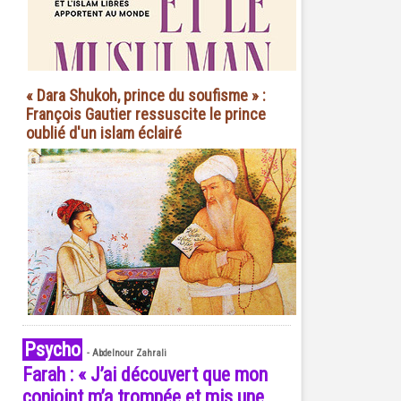
« Dara Shukoh, prince du soufisme » :
François Gautier ressuscite le prince
oublié d'un islam éclairé
Psycho
-
Abdelnour Zahrali
Farah : « J’ai découvert que mon
conjoint m’a trompée et mis une