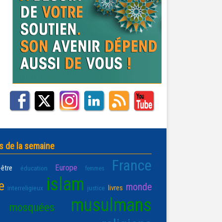
s de la semaine
France
Europe
-être
éducation
femmes
islam
e
monde
livres
interreligieux
justice
musulmans
mosquées