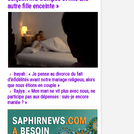
autre fille enceinte »
Inayah : « Je pense au divorce du fait
d’infidélités avant notre mariage religieux, alors
que nous étions en couple »
Rajiya : « Mon mari ne vit plus avec nous, ne
participe pas aux dépenses : suis-je encore
mariée ? »