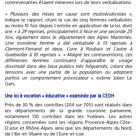
contrevenantes étaient mineures lors de leurs verbalisations.
« Plusieurs des mises en cause sont multirécidivistes »
,
indique le rapport, citant le cas de cinq femmes verbalisées
au moins 10 fois depuis l’entrée en application de la loi, dont
une
« à 29 reprises, principalement à Nice et une seconde 25
fois, également dans le département des Alpes Maritimes.
Une troisième femme a été verbalisée à 13 reprises à
Clermont-Ferrand et deux, l’une à Roubaix et l’autre à
Guebwiller à 10 reprises »
.
« Malgré les contraventions, ces
différentes femmes continuent d’apparaître le visage
dissimulé dans des lieux publics très fréquentés, créant des
tensions avec une partie de la population ou adoptant
parfois un comportement provocateur »
, estime Julien Le
Gars.
Une loi à vocation « éducative » examinée par la CEDH
Près de 30 % des contrôles (204 sur 705) sont réalisés dans
les départements de la grande couronne parisienne,
notamment 130 contrôles dans les Yvelines. Les autres
régions concernées sont les régions Provence-Alpes-Côte-
D’azur et Rhône-Alpes ainsi que les départements du Nord,
de l’Ille-et-Vilaine ou de l’Eure-et-Loir.