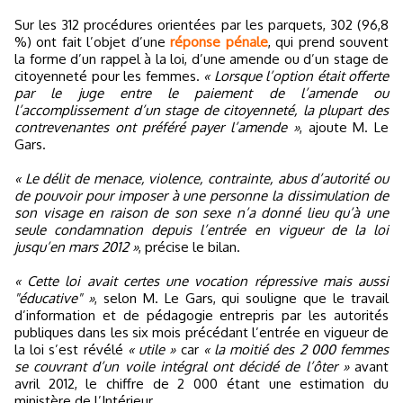
Sur les 312 procédures orientées par les parquets, 302 (96,8
%) ont fait l’objet d’une
réponse pénale
, qui prend souvent
la forme d’un rappel à la loi, d’une amende ou d’un stage de
citoyenneté pour les femmes.
« Lorsque l’option était offerte
par le juge entre le paiement de l’amende ou
l’accomplissement d’un stage de citoyenneté, la plupart des
contrevenantes ont préféré payer l’amende »
, ajoute M. Le
Gars.
« Le délit de menace, violence, contrainte, abus d’autorité ou
de pouvoir pour imposer à une personne la dissimulation de
son visage en raison de son sexe n’a donné lieu qu’à une
seule condamnation depuis l’entrée en vigueur de la loi
jusqu’en mars 2012 »
, précise le bilan.
« Cette loi avait certes une vocation répressive mais aussi
"éducative" »
, selon M. Le Gars, qui souligne que le travail
d’information et de pédagogie entrepris par les autorités
publiques dans les six mois précédant l’entrée en vigueur de
la loi s’est révélé
« utile »
car
« la moitié des 2 000 femmes
se couvrant d’un voile intégral ont décidé de l’ôter »
avant
avril 2012, le chiffre de 2 000 étant une estimation du
ministère de l’Intérieur.