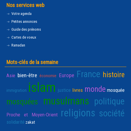
Nos services web
Votre agenda
Petites annonces
Guide des prénoms
Cartes de voeux
Ramadan
Mots-clés de la semaine
France
histoire
bien-être
Europe
Asie
économie
islam
monde
justice
livres
mosquée
immigration
musulmans
politique
mosquées
religions
société
Proche et Moyen-Orient
solidarité
zakat