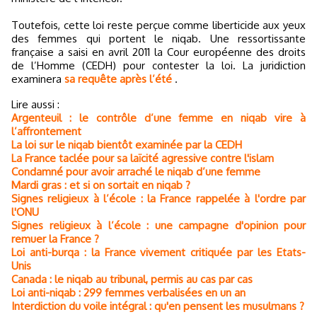
Toutefois, cette loi reste perçue comme liberticide aux yeux
des femmes qui portent le niqab. Une ressortissante
française a saisi en avril 2011 la Cour européenne des droits
de l’Homme (CEDH) pour contester la loi. La juridiction
examinera
sa requête après l’été
.
Lire aussi :
Argenteuil : le contrôle d’une femme en niqab vire à
l’affrontement
La loi sur le niqab bientôt examinée par la CEDH
La France taclée pour sa laïcité agressive contre l'islam
Condamné pour avoir arraché le niqab d’une femme
Mardi gras : et si on sortait en niqab ?
Signes religieux à l’école : la France rappelée à l'ordre par
l'ONU
Signes religieux à l’école : une campagne d'opinion pour
remuer la France ?
Loi anti-burqa : la France vivement critiquée par les Etats-
Unis
Canada : le niqab au tribunal, permis au cas par cas
Loi anti-niqab : 299 femmes verbalisées en un an
Interdiction du voile intégral : qu'en pensent les musulmans ?