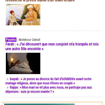
ressuscite le prince oublié d'un islam éclairé
Psycho
-
Abdelnour Zahrali
Farah : « J’ai découvert que mon conjoint m’a trompée et mis
une autre fille enceinte »
Inayah : « Je pense au divorce du fait d’infidélités avant notre
mariage religieux, alors que nous étions en couple »
Rajiya : « Mon mari ne vit plus avec nous, ne participe pas aux
dépenses : suis-je encore mariée ? »