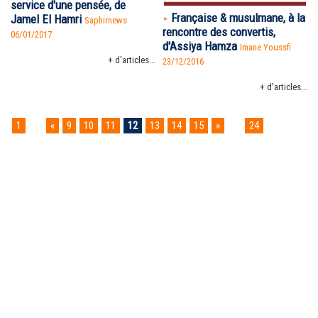
service d'une pensée, de
Française & musulmane, à la
Jamel El Hamri
Saphirnews
rencontre des convertis,
06/01/2017
d'Assiya Hamza
Imane Youssfi
+ d'articles...
23/12/2016
+ d'articles...
1
...
«
9
10
11
12
13
14
15
»
...
24