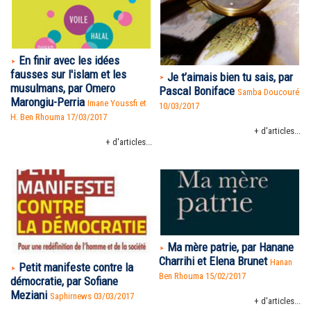
En finir avec les idées
fausses sur l'islam et les
Je t’aimais bien tu sais, par
musulmans, par Omero
Pascal Boniface
Samba Doucouré
Marongiu-Perria
Imane Youssfi et
10/03/2017
H. Ben Rhouma 17/03/2017
+ d'articles...
+ d'articles...
Ma mère patrie, par Hanane
Charrihi et Elena Brunet
Hanan
Petit manifeste contre la
Ben Rhouma
15/02/2017
démocratie, par Sofiane
Meziani
Saphirnews 03/03/2017
+ d'articles...