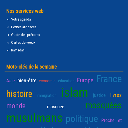
Nos services web
Votre agenda
Petites annonces
Guide des prénoms
Cartes de voeux
Ramadan
Mots-clés de la semaine
France
Europe
bien-être
Asie
économie
éducation
islam
histoire
livres
justice
immigration
mosquées
monde
mosquée
musulmans
politique
Proche et