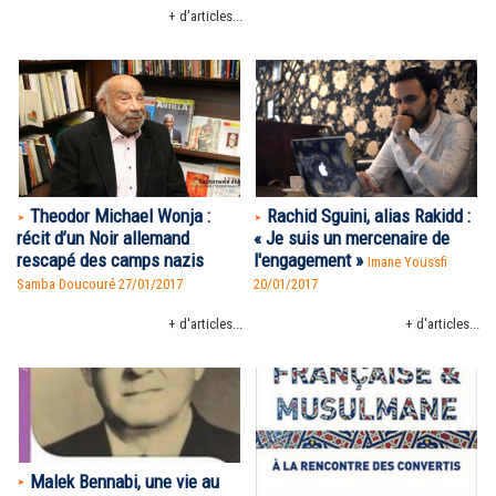
+ d'articles...
Theodor Michael Wonja :
Rachid Sguini, alias Rakidd :
récit d’un Noir allemand
« Je suis un mercenaire de
rescapé des camps nazis
l'engagement »
Imane Youssfi
Samba Doucouré
27/01/2017
20/01/2017
+ d'articles...
+ d'articles...
Malek Bennabi, une vie au