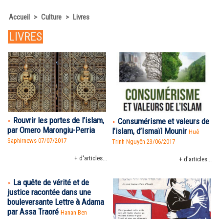
Accueil
>
Culture
>
Livres
LIVRES
Rouvrir les portes de l’islam,
Consumérisme et valeurs de
par Omero Marongiu-Perria
l’islam, d’Ismaïl Mounir
Huê
Saphirnews 07/07/2017
Trinh Nguyên
23/06/2017
+ d'articles...
+ d'articles...
La quête de vérité et de
justice racontée dans une
bouleversante Lettre à Adama
par Assa Traoré
Hanan Ben