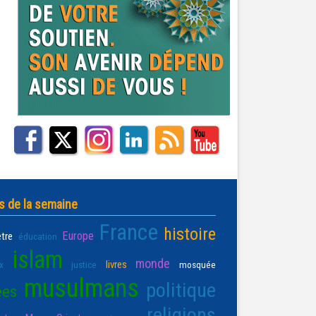
s de la semaine
France
histoire
Europe
être
éducation
islam
monde
livres
x
justice
mosquée
musulmans
politique
ées
religions