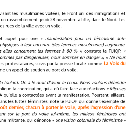
isant les musulmanes voilées, le Front uni des immigrations et
t un rassemblement, jeudi 28 novembre à Lille, dans le Nord. Les
es rues de la ville avec un voile.
et appel pour une
« manifestation pour un féminisme anti-
 physiques à leur encontre (des femmes musulmanes) augmente.
t elles concernent les femmes à 80 % »
, constate le FUIQP.
«
sommes pas dangereuses, nous sommes en danger »
,
« Ne nous
La Voix du
les protestataires, suivis par la presse locale comme
me un appel de soutien au port du voile.
u foulard. On a le droit d’avoir le choix. Nous voulons défendre
xplique la coordination, qui a dû faire face aux réactions
« frileuses
qu’elle a contactées avant la manifestation. Pourtant, ailleurs,
ns les luttes féministes, note le FUIQP qui donne l'exemple de
ût dernier, chacun à porter le voile, après l'agression d'une
nt sur le port du voile lui-même, les milieux féministes ont
une militante, qui dénonce
« une vision coloniale du féminisme »