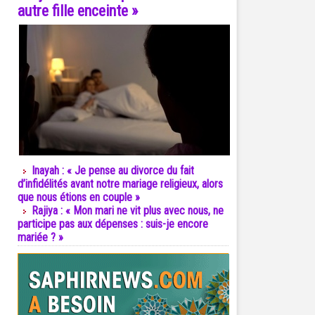
autre fille enceinte »
Inayah : « Je pense au divorce du fait
d’infidélités avant notre mariage religieux, alors
que nous étions en couple »
Rajiya : « Mon mari ne vit plus avec nous, ne
participe pas aux dépenses : suis-je encore
mariée ? »