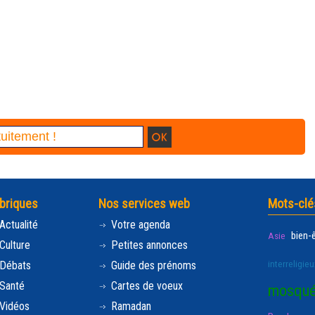
briques
Nos services web
Mots-clé
Actualité
Votre agenda
bien-
Asie
Culture
Petites annonces
interreligieu
Débats
Guide des prénoms
Santé
Cartes de voeux
mosqu
Vidéos
Ramadan