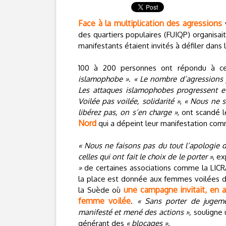
Face à la multiplication des agressions
v
des quartiers populaires (FUIQP) organisai
manifestants étaient invités à défiler dans l
100 à 200 personnes ont répondu à c
islamophobe »
.
« Le nombre d’agressions
Les attaques islamophobes progressent e
Voilée pas voilée, solidarité »
,
« Nous ne 
libérez pas, on s’en charge »
, ont scandé 
Nord
qui a dépeint leur manifestation com
« Nous ne faisons pas du tout l’apologie d
celles qui ont fait le choix de le porter »
, e
»
de certaines associations comme la LICRA 
la place est donnée aux femmes voilées da
une campagne invitait, en ao
la Suède où
femme voilée
.
« Sans porter de jugeme
manifesté et mené des actions »,
souligne 
générant des
« blocages »
.