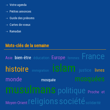
Votre agenda
Petites annonces
Guide des prénoms
Cartes de voeux
Ramadan
Mots-clés de la semaine
France
Europe
bien-être
Asie
éducation
femmes
islam
histoire
justice
livres
immigration
mosquées
monde
mosquée
musulmans
politique
Proche et
religions
société
Moyen-Orient
solidarité