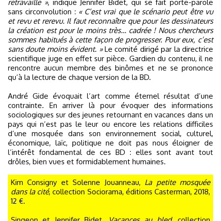
retravaille »
, indique Jennifer Bidet, qui se fait porte-parole
sans circonvolution :
« C’est vrai que le scénario peut être vu
et revu et rerevu. Il faut reconnaître que pour les dessinateurs
la création est pour le moins très… cadrée ! Nous chercheurs
sommes habitués à cette façon de progresser. Pour eux, c’est
sans doute moins évident. »
Le comité dirigé par la directrice
scientifique juge en effet sur pièce. Gardien du contenu, il ne
rencontre aucun membre des binômes et ne se prononce
qu’à la lecture de chaque version de la BD.
André Gide évoquait l’art comme éternel résultat d’une
contrainte. En arriver là pour évoquer des informations
sociologiques sur des jeunes retournant en vacances dans un
pays qui n’est pas le leur ou encore les relations difficiles
d’une mosquée dans son environnement social, culturel,
économique, laïc, politique ne doit pas nous éloigner de
l’intérêt fondamental de ces BD : elles sont avant tout
drôles, bien vues et formidablement humaines.
Kim Consigny et Solenne Jouanneau,
La petite mosquée
dans la cité
, collection Sociorama, éditions Casterman, 2018,
12 €.
Singeon et Jennifer Bidet,
Vacances au bled
, collection