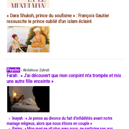
« Dara Shukoh, prince du soufisme » : François Gautier
ressuscite le prince oublié d'un islam éclairé
Psycho
-
Abdelnour Zahrali
Farah : « J’ai découvert que mon conjoint m’a trompée et mis
une autre fille enceinte »
Inayah : « Je pense au divorce du fait d’infidélités avant notre
mariage religieux, alors que nous étions en couple »
Rajiya : « Mon mari ne vit plus avec nous, ne participe pas aux