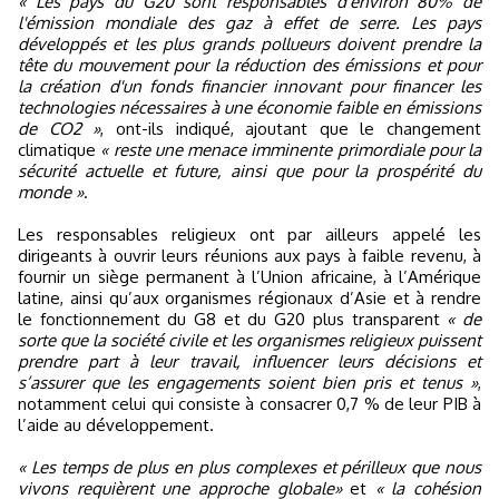
« Les pays du G20 sont responsables d'environ 80% de
l'émission mondiale des gaz à effet de serre. Les pays
développés et les plus grands pollueurs doivent prendre la
tête du mouvement pour la réduction des émissions et pour
la création d'un fonds financier innovant pour financer les
technologies nécessaires à une économie faible en émissions
de CO2 »
, ont-ils indiqué, ajoutant que le changement
climatique
« reste une menace imminente primordiale pour la
sécurité actuelle et future, ainsi que pour la prospérité du
monde »
.
Les responsables religieux ont par ailleurs appelé les
dirigeants à ouvrir leurs réunions aux pays à faible revenu, à
fournir un siège permanent à l’Union africaine, à l’Amérique
latine, ainsi qu’aux organismes régionaux d’Asie et à rendre
le fonctionnement du G8 et du G20 plus transparent
« de
sorte que la société civile et les organismes religieux puissent
prendre part à leur travail, influencer leurs décisions et
s’assurer que les engagements soient bien pris et tenus »
,
notamment celui qui consiste à consacrer 0,7 % de leur PIB à
l’aide au développement.
« Les temps de plus en plus complexes et périlleux que nous
vivons requièrent une approche globale»
et
« la cohésion