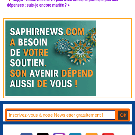
dépenses : suis-je encore mariée ? »