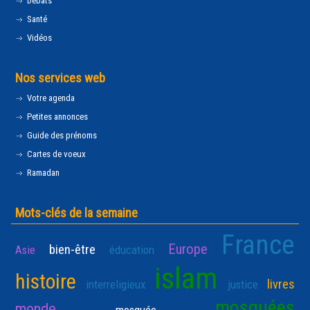
Débats
Santé
Vidéos
Nos services web
Votre agenda
Petites annonces
Guide des prénoms
Cartes de voeux
Ramadan
Mots-clés de la semaine
France
Europe
bien-être
Asie
éducation
islam
histoire
livres
interreligieux
justice
mosquées
monde