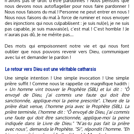
n’avons pas le droit d’être pardonnés ! Nous pensons que
nous devons nous autoflageller pour nous faire pardonner !
Nous nous faisons du mal ! Personne ne peut entrer en nous !
Nous nous faisons du mal à force de ruminer et nous envoyer
des injonctions qui nous culpabilisent : je suis nul(e), je ne suis
pas capable, je suis mauvais(e), c’est mal ! C’est horrible ! Je
n’aurais pas dû, Je ne mérite pas…
Des mots qui empoisonnent notre vie et qui nous font
oublier que nous pouvons revenir vers Dieu, communiquer
avec lui et demander le pardon !
Le retour vers Dieu est une véritable catharsis
Une simple intention ! Une simple invocation ! Une simple
prière suffit ! Comme nous le rappelle ce magnifique hadith :
« Un homme vint trouver le Prophète (SBL) et lui dit : "Ô
envoyé de Dieu, j’ai commis une faute qui doit être
sanctionnée, applique-moi la peine prescrite". L’heure de la
prière était venue, l’homme pria avec le Prophète (SBL). La
prière terminée, l’homme dit : "Ô envoyé de Dieu, j’ai commis
une faute qui doit être sanctionnée, applique-moi la peine
indiquée dans le Livre de Dieu." "N’as-tu pas fait la prière
avec nous", demanda le Prophète. "Si", répondit l’homme. "Eh