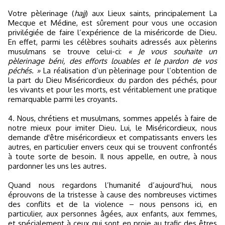
Votre pèlerinage (
hajj
) aux Lieux saints, principalement La
Mecque et Médine, est sûrement pour vous une occasion
privilégiée de faire l’expérience de la miséricorde de Dieu.
En effet, parmi les célèbres souhaits adressés aux pèlerins
musulmans se trouve celui-ci:
« Je vous souhaite un
pèlerinage béni, des efforts louables et le pardon de vos
péchés. »
La réalisation d’un pèlerinage pour l’obtention de
la part du Dieu Miséricordieux du pardon des péchés, pour
les vivants et pour les morts, est véritablement une pratique
remarquable parmi les croyants.
4. Nous, chrétiens et musulmans, sommes appelés à faire de
notre mieux pour imiter Dieu. Lui, le Miséricordieux, nous
demande d'être miséricordieux et compatissants envers les
autres, en particulier envers ceux qui se trouvent confrontés
à toute sorte de besoin. Il nous appelle, en outre, à nous
pardonner les uns les autres.
Quand nous regardons l’humanité d’aujourd’hui, nous
éprouvons de la tristesse à cause des nombreuses victimes
des conflits et de la violence – nous pensons ici, en
particulier, aux personnes âgées, aux enfants, aux femmes,
et spécialement à ceux qui sont en proie au trafic des êtres