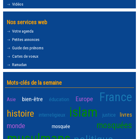
Vidéos
Nos services web
Votre agenda
Petites annonces
Guide des prénoms
Cartes de voeux
Ramadan
Mots-clés de la semaine
France
Europe
bien-être
Asie
éducation
islam
histoire
livres
interreligieux
justice
mosquées
monde
mosquée
musulmans