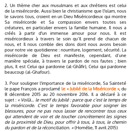
2. Un thème cher aux musulmans et aux chrétiens est celui
de la miséricorde. Aussi bien le christianisme que l'islam, nous
le savons tous, croient en un Dieu Miséricordieux qui montre
Sa miséricorde et Sa compassion envers toutes ses
créatures, en particulier envers la famille humaine. Il nous a
créés à partir d'un immense amour pour nous. Il est
miséricordieux à travers le soin qu’Il prend de chacun de
nous, et Il nous comble des dons dont nous avons besoin
pour notre vie quotidienne : nourriture, logement, sécurité. La
miséricorde de Dieu est manifeste, cependant, d’une
manière spéciale, à travers le pardon de nos fautes ; bien
plus, Il est Celui qui pardonne (al-Ghâfir), Celui qui pardonne
beaucoup (al-Ghafour).
3. Pour souligner l'importance de la miséricorde, Sa Sainteté
le pape François a proclamé
le « Jubilé de la Miséricorde »
, du
8 décembre 2015 au 20 novembre 2016. Il a déclaré à ce
sujet :
« Voilà… le motif du Jubilé : parce que c’est le temps de
la miséricorde. C’est le temps favorable pour soigner les
blessures, pour ne pas nous lasser de rencontrer tous ceux
qui attendent de voir et de toucher concrètement les signes
de la proximité de Dieu, pour offrir à tous, à tous, le chemin
du pardon et de la réconciliation. »
(Homélie, 11 avril 2015)