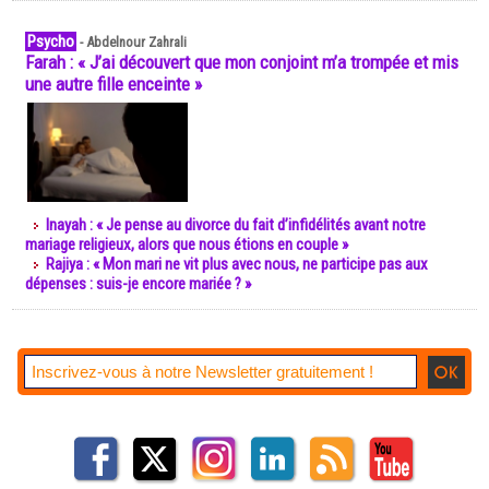
Psycho
-
Abdelnour Zahrali
Farah : « J’ai découvert que mon conjoint m’a trompée et mis
une autre fille enceinte »
Inayah : « Je pense au divorce du fait d’infidélités avant notre
mariage religieux, alors que nous étions en couple »
Rajiya : « Mon mari ne vit plus avec nous, ne participe pas aux
dépenses : suis-je encore mariée ? »