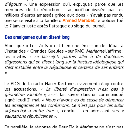
d’égouts »
. Une expression qu’il expliquait parce que les
membres de la rédaction – aujourd’hui divisée par les
millions d’euros amassés grâce aux dons - n’avait pas rendu
une seule visite à la famille d’
Ahmed Merabet,
le policier tué
le 7 janvier juste après l’attaque du siège du journal.
Des amalgames qui en disent long
Alors que « Les Zinfs » est bien une émission de débat à
l’instar des « Grandes Gueules » sur RMC,
Marianne
l’affirme :
les invités
« se laisse(nt) parfois aller à de douteuses
digressions qui en disent long sur la fracture idéologique qui
s'est installée entre la République et certains de ses enfants
»
.
Le PDG de la radio Nacer Kettane a vivement réagi contre
les accusations.
« La liberté d’expression n’est pas à
géométrie variable »
, a-t-il fait savoir dans un communiqué
signé jeudi 21 mai.
« Nous n’avons eu de cesse de dénoncer
les amalgames et les confusions. Ce n’est pas pour les subir
aujourd’hui à notre tour »
, conclut-il, en adressant ses
«
salutations républicaines »
.
En parallèle, la réponse de Beur FM à
Marianne
ne s’est pas