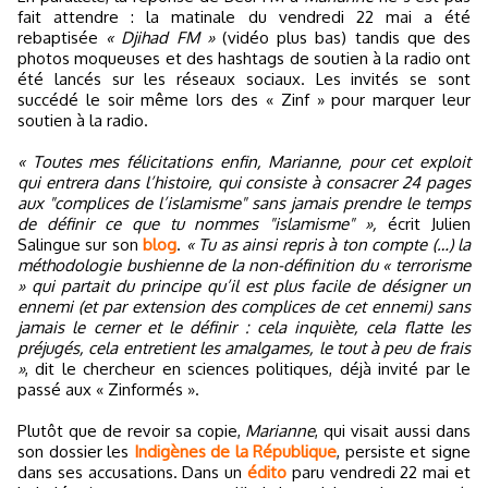
fait attendre : la matinale du vendredi 22 mai a été
rebaptisée
« Djihad FM »
(vidéo plus bas) tandis que des
photos moqueuses et des hashtags de soutien à la radio ont
été lancés sur les réseaux sociaux. Les invités se sont
succédé le soir même lors des « Zinf » pour marquer leur
soutien à la radio.
« Toutes mes félicitations enfin, Marianne, pour cet exploit
qui entrera dans l’histoire, qui consiste à consacrer 24 pages
aux "complices de l’islamisme" sans jamais prendre le temps
de définir ce que tu nommes "islamisme" »,
écrit Julien
Salingue sur son
blog
.
« Tu as ainsi repris à ton compte (…) la
méthodologie bushienne de la non-définition du « terrorisme
» qui partait du principe qu’il est plus facile de désigner un
ennemi (et par extension des complices de cet ennemi) sans
jamais le cerner et le définir : cela inquiète, cela flatte les
préjugés, cela entretient les amalgames, le tout à peu de frais
»
, dit le chercheur en sciences politiques, déjà invité par le
passé aux « Zinformés ».
Plutôt que de revoir sa copie,
Marianne
, qui visait aussi dans
son dossier les
Indigènes de la République
, persiste et signe
dans ses accusations. Dans un
édito
paru vendredi 22 mai et