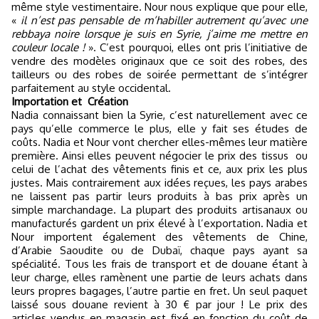
même style vestimentaire. Nour nous explique que pour elle,
«
il n’est pas pensable de m’habiller autrement qu’avec une
rebbaya noire lorsque je suis en Syrie, j’aime me mettre en
couleur locale !
». C’est pourquoi, elles ont pris l’initiative de
vendre des modèles originaux que ce soit des robes, des
tailleurs ou des robes de soirée permettant de s’intégrer
parfaitement au style occidental.
Importation et
Création
Nadia connaissant bien la Syrie, c’est naturellement avec ce
pays qu’elle commerce le plus, elle y fait ses études de
coûts. Nadia et Nour vont chercher elles-mêmes leur matière
première. Ainsi elles peuvent négocier le prix des tissus
ou
celui de l’achat des vêtements finis et ce, aux prix les plus
justes. Mais contrairement aux idées reçues, les pays arabes
ne laissent pas partir leurs produits à bas prix après un
simple marchandage. La plupart des produits artisanaux ou
manufacturés gardent un prix élevé à l’exportation. Nadia et
Nour importent également des vêtements de Chine,
d’Arabie Saoudite ou de Dubaï, chaque pays ayant sa
spécialité. Tous les frais de transport et de douane étant à
leur charge, elles ramènent une partie de leurs achats dans
leurs propres bagages, l’autre partie en fret. Un seul paquet
laissé sous douane revient à 30 € par jour ! Le prix des
articles vendus en magasin est fixé en fonction du coût de