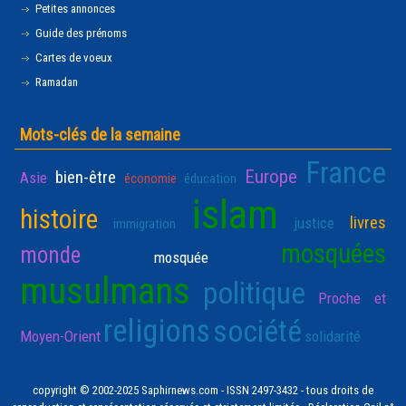
Petites annonces
Guide des prénoms
Cartes de voeux
Ramadan
Mots-clés de la semaine
France
Europe
bien-être
Asie
économie
éducation
islam
histoire
livres
justice
immigration
mosquées
monde
mosquée
musulmans
politique
Proche et
religions
société
Moyen-Orient
solidarité
copyright © 2002-2025 Saphirnews.com - ISSN 2497-3432 - tous droits de