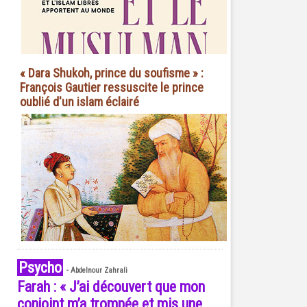
« Dara Shukoh, prince du soufisme » :
François Gautier ressuscite le prince
oublié d'un islam éclairé
Psycho
-
Abdelnour Zahrali
Farah : « J’ai découvert que mon
conjoint m’a trompée et mis une