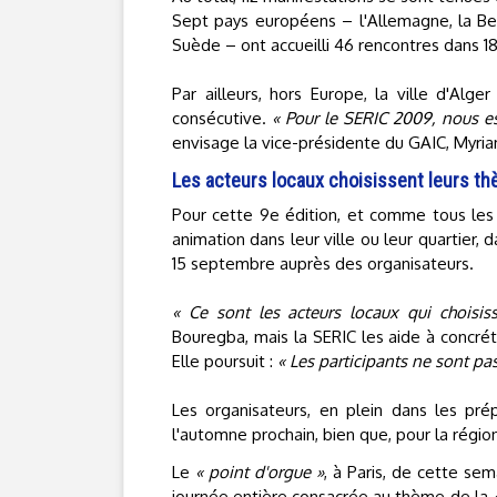
Sept pays européens – l'Allemagne, la Belg
Suède – ont accueilli 46 rencontres dans 
Par ailleurs, hors Europe, la ville d'Alge
consécutive.
« Pour le SERIC 2009, nous e
envisage la vice-présidente du GAIC, Myria
Les acteurs locaux choisissent leurs t
Pour cette 9e édition, et comme tous les
animation dans leur ville ou leur quartier, da
15 septembre auprès des organisateurs.
« Ce sont les acteurs locaux qui choisi
Bouregba, mais la SERIC les aide à concrét
Elle poursuit :
« Les participants ne sont p
Les organisateurs, en plein dans les prép
l'automne prochain, bien que, pour la régio
Le
« point d'orgue »
, à Paris, de cette sem
journée entière consacrée au thème de la