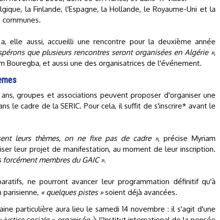
ique, la Finlande, l'Espagne, la Hollande, le Royaume-Uni et la
18 communes.
r a, elle aussi, accueilli une rencontre pour la deuxième année
spérons que plusieurs rencontres seront organisées en Algérie »
,
m Bouregba, et aussi une des organisatrices de l'événement.
hèmes
 ans, groupes et associations peuvent proposer d'organiser une
ns le cadre de la SERIC. Pour cela, il suffit de s'inscrire* avant le
ssent leurs thèmes, on ne fixe pas de cadre »
, précise Myriam
iser leur projet de manifestation, au moment de leur inscription.
as forcément membres du GAIC »
.
aratifs, ne pourront avancer leur programmation définitif qu'à
n parisienne,
« quelques pistes »
soient déjà avancées.
aine particulière aura lieu le samedi 14 novembre : il s'agit d'une
« justice sociale »
, organisée à l'Institut international de la pensée