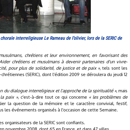
orale interreligieuse Le Rameau de l’olivier, lors de la SERIC de
usulmans, chrétiens et leur environnement, en favorisant des
.) Aider chrétiens et musulmans à devenir partenaires d'un vivre-
é, pour plus de solidarité, de justice et de paix »
, tels sont les
chrétiennes (SERIC), dont l'édition 2009 se déroulera du jeudi 12
 du dialogue interreligieux et l'approche de la spiritualité »
, mais
la paix »
, c'est-à-dire tout ce qui concerne
« les problèmes de
ier la question de la mémoire et le caractère convivial, festif,
tous les événements organisés à l'occasion de cette Semaine.
es organisateurs de la SERIC sont confiants.
 en novembre 2008, dont 65 en France, et dans 47 villes.