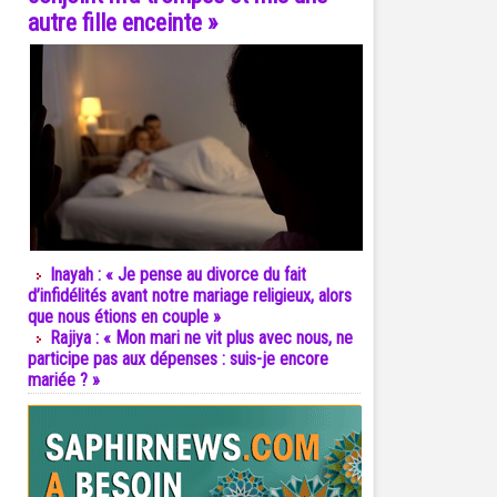
autre fille enceinte »
Inayah : « Je pense au divorce du fait
d’infidélités avant notre mariage religieux, alors
que nous étions en couple »
Rajiya : « Mon mari ne vit plus avec nous, ne
participe pas aux dépenses : suis-je encore
mariée ? »