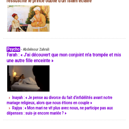
ressuscite le prince oublié d'un islam éclairé
Psycho
-
Abdelnour Zahrali
Farah : « J’ai découvert que mon conjoint m’a trompée et mis
une autre fille enceinte »
Inayah : « Je pense au divorce du fait d’infidélités avant notre
mariage religieux, alors que nous étions en couple »
Rajiya : « Mon mari ne vit plus avec nous, ne participe pas aux
dépenses : suis-je encore mariée ? »