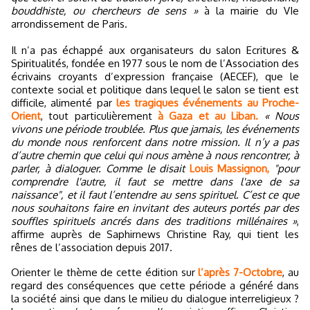
bouddhiste, ou chercheurs de sens »
à la mairie du VIe
arrondissement de Paris.
Il n’a pas échappé aux organisateurs du salon Ecritures &
Spiritualités, fondée en 1977 sous le nom de l’Association des
écrivains croyants d’expression française (AECEF), que le
contexte social et politique dans lequel le salon se tient est
difficile, alimenté par
les tragiques événements au Proche-
Orient
, tout particulièrement
à Gaza et au Liban.
« Nous
vivons une période troublée. Plus que jamais, les événements
du monde nous renforcent dans notre mission. Il n’y a pas
d’autre chemin que celui qui nous amène à nous rencontrer, à
parler, à dialoguer. Comme le disait
Louis Massignon,
"pour
comprendre l'autre, il faut se mettre dans l'axe de sa
naissance", et il faut l’entendre au sens spirituel. C’est ce que
nous souhaitons faire en invitant des auteurs portés par des
souffles spirituels ancrés dans des traditions millénaires »
,
affirme auprès de Saphirnews Christine Ray, qui tient les
rênes de l’association depuis 2017.
Orienter le thème de cette édition sur
l’après 7-Octobre
, au
regard des conséquences que cette période a généré dans
la société ainsi que dans le milieu du dialogue interreligieux ?