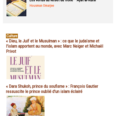
Les vertus du verset du Trône – Ayat al-Kursi
Housman Omarjee
Culture
« Dieu, le Juif et le Musulman » : ce que le judaïsme et
l'islam apportent au monde, avec Marc Neiger et Michaël
Privot
« Dara Shukoh, prince du soufisme » : François Gautier
ressuscite le prince oublié d'un islam éclairé