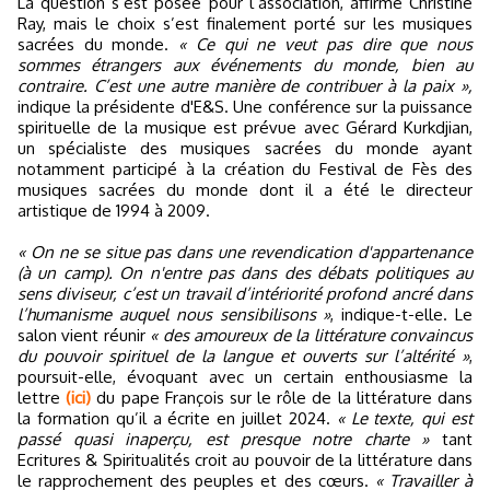
La question s’est posée pour l’association, affirme Christine
Ray, mais le choix s’est finalement porté sur les musiques
sacrées du monde.
« Ce qui ne veut pas dire que nous
sommes étrangers aux événements du monde, bien au
contraire. C’est une autre manière de contribuer à la paix »,
indique la présidente d'E&S. Une conférence sur la puissance
spirituelle de la musique est prévue avec Gérard Kurkdjian,
un spécialiste des musiques sacrées du monde ayant
notamment participé à la création du Festival de Fès des
musiques sacrées du monde dont il a été le directeur
artistique de 1994 à 2009.
« On ne se situe pas dans une revendication d'appartenance
(à un camp). On n'entre pas dans des débats politiques au
sens diviseur, c’est un travail d’intériorité profond ancré dans
l’humanisme auquel nous sensibilisons »
, indique-t-elle. Le
salon vient réunir
« des amoureux de la littérature convaincus
du pouvoir spirituel de la langue et ouverts sur l’altérité »
,
poursuit-elle, évoquant avec un certain enthousiasme la
lettre
(ici)
du pape François sur le rôle de la littérature dans
la formation qu’il a écrite en juillet 2024.
« Le texte, qui est
passé quasi inaperçu, est presque notre charte »
tant
Ecritures & Spiritualités croit au pouvoir de la littérature dans
le rapprochement des peuples et des cœurs.
« Travailler à