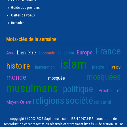
Guide des prénoms
Cartes de voeux
Ramadan
Mots-clés de la semaine
France
Europe
bien-être
Asie
économie
éducation
islam
histoire
livres
justice
immigration
mosquées
monde
mosquée
musulmans
politique
Proche et
religions
société
Moyen-Orient
solidarité
copyright © 2002-2025 Saphirnews.com - ISSN 2497-3432 - tous droits de
reproduction et représentation réservés et strictement limités - Déclaration Cnil n°