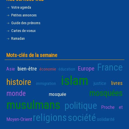
Votre agenda
Petites annonces
Guide des prénoms
Cartes de voeux
Ramadan
Mots-clés de la semaine
France
Europe
bien-être
Asie
économie
éducation
islam
histoire
livres
justice
immigration
mosquées
monde
mosquée
musulmans
politique
Proche et
religions
société
Moyen-Orient
solidarité