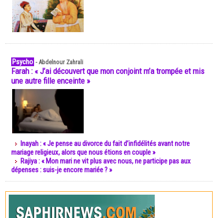
Psycho
-
Abdelnour Zahrali
Farah : « J’ai découvert que mon conjoint m’a trompée et mis
une autre fille enceinte »
Inayah : « Je pense au divorce du fait d’infidélités avant notre
mariage religieux, alors que nous étions en couple »
Rajiya : « Mon mari ne vit plus avec nous, ne participe pas aux
dépenses : suis-je encore mariée ? »