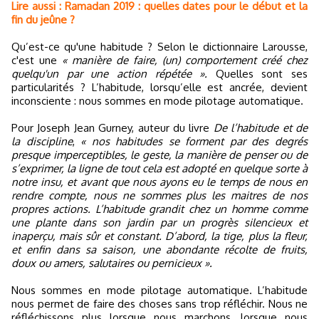
Lire aussi : Ramadan 2019 : quelles dates pour le début et la
fin du jeûne ?
Qu’est-ce qu'une habitude ? Selon le dictionnaire Larousse,
c'est une
« manière de faire, (un) comportement créé chez
quelqu'un par une action répétée ».
Quelles sont ses
particularités ? L’habitude, lorsqu’elle est ancrée, devient
inconsciente : nous sommes en mode pilotage automatique.
Pour Joseph Jean Gurney, auteur du livre
De l’habitude et de
la discipline
,
« nos habitudes se forment par des degrés
presque imperceptibles, le geste, la manière de penser ou de
s’exprimer, la ligne de tout cela est adopté en quelque sorte à
notre insu, et avant que nous ayons eu le temps de nous en
rendre compte, nous ne sommes plus les maitres de nos
propres actions. L’habitude grandit chez un homme comme
une plante dans son jardin par un progrès silencieux et
inaperçu, mais sûr et constant. D’abord, la tige, plus la fleur,
et enfin dans sa saison, une abondante récolte de fruits,
doux ou amers, salutaires ou pernicieux ».
Nous sommes en mode pilotage automatique. L’habitude
nous permet de faire des choses sans trop réfléchir. Nous ne
réfléchissons plus lorsque nous marchons, lorsque nous