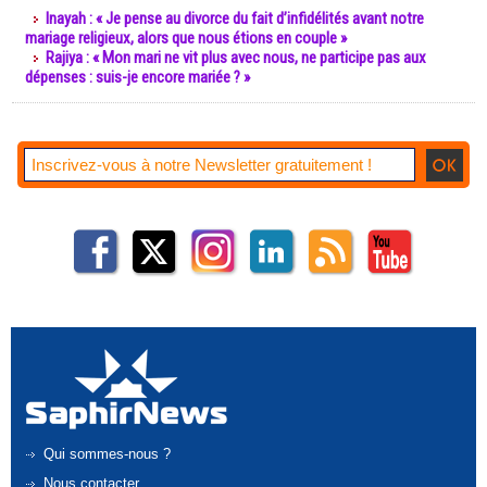
Inayah : « Je pense au divorce du fait d’infidélités avant notre
mariage religieux, alors que nous étions en couple »
Rajiya : « Mon mari ne vit plus avec nous, ne participe pas aux
dépenses : suis-je encore mariée ? »
Qui sommes-nous ?
Nous contacter