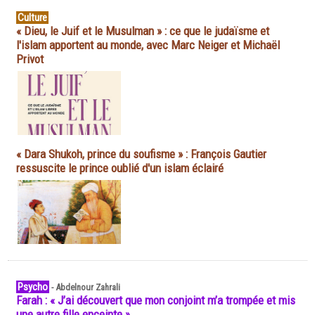
Culture
« Dieu, le Juif et le Musulman » : ce que le judaïsme et
l'islam apportent au monde, avec Marc Neiger et Michaël
Privot
« Dara Shukoh, prince du soufisme » : François Gautier
ressuscite le prince oublié d'un islam éclairé
Psycho
-
Abdelnour Zahrali
Farah : « J’ai découvert que mon conjoint m’a trompée et mis
une autre fille enceinte »