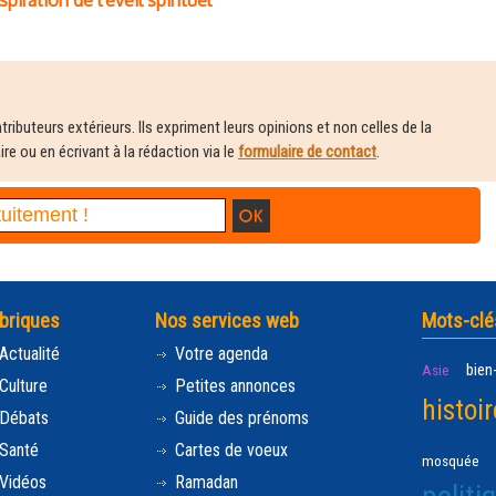
piration de l'éveil spirituel
ributeurs extérieurs. Ils expriment leurs opinions et non celles de la
e ou en écrivant à la rédaction via le
formulaire de contact
.
briques
Nos services web
Mots-clé
Actualité
Votre agenda
bien
Asie
Culture
Petites annonces
histoir
Débats
Guide des prénoms
Santé
Cartes de voeux
mosquée
Vidéos
Ramadan