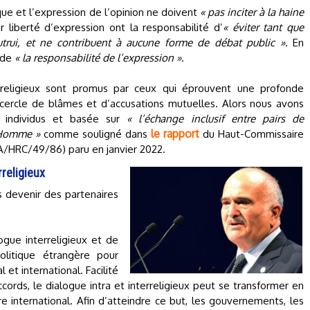
ique et l’expression de l’opinion ne doivent
« pas inciter à la haine
 liberté d’expression ont la responsabilité d’
« éviter tant que
utrui, et ne contribuent à aucune forme de débat public »
. En
 de
« la responsabilité de l’expression »
.
religieux sont promus par ceux qui éprouvent une profonde
n cercle de blâmes et d’accusations mutuelles. Alors nous avons
s individus et basée sur
« l’échange inclusif entre pairs de
le rapport
l’Homme »
comme souligné dans
du Haut-Commissaire
A/HRC/49/86) paru en janvier 2022.
rreligieux
ns devenir des partenaires
ogue interreligieux et de
olitique étrangère pour
 et international. Facilité
ccords, le dialogue intra et interreligieux peut se transformer en
e international. Afin d’atteindre ce but, les gouvernements, les