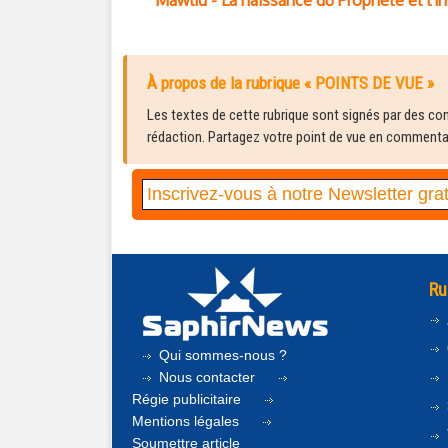
Mawlid - La naissance du Prophète et l'ins
À propos de la rubrique « POINTS DE VUE »
Les textes de cette rubrique sont signés par des cont
rédaction. Partagez votre point de vue en commentair
Ru
Qui sommes-nous ?
Nous contacter
Régie publicitaire
Mentions légales
Soumettre article