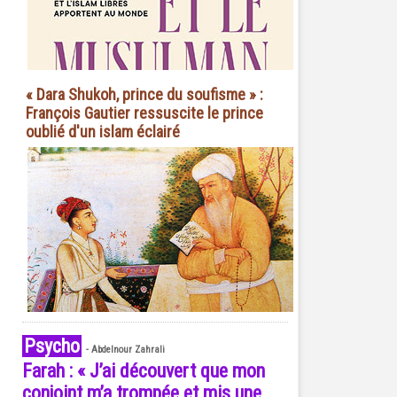
« Dara Shukoh, prince du soufisme » :
François Gautier ressuscite le prince
oublié d'un islam éclairé
Psycho
-
Abdelnour Zahrali
Farah : « J’ai découvert que mon
conjoint m’a trompée et mis une