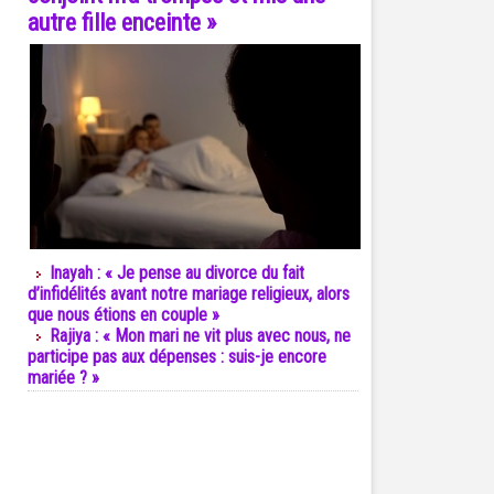
autre fille enceinte »
Inayah : « Je pense au divorce du fait
d’infidélités avant notre mariage religieux, alors
que nous étions en couple »
Rajiya : « Mon mari ne vit plus avec nous, ne
participe pas aux dépenses : suis-je encore
mariée ? »