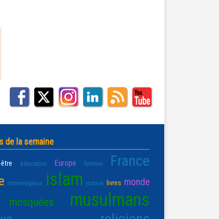
s de la semaine
France
Europe
-être
éducation
femmes
islam
e
monde
livres
interreligieux
justice
musulmans
mosquées
religions