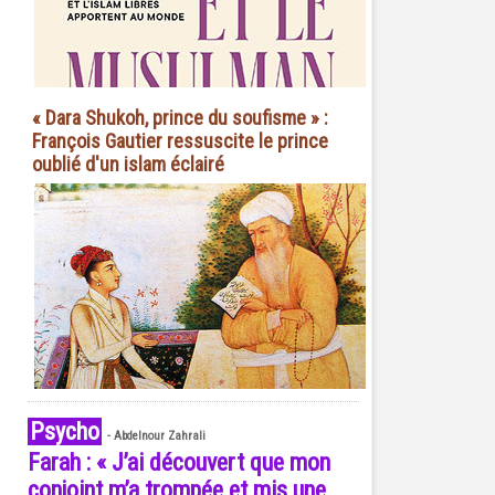
« Dara Shukoh, prince du soufisme » :
François Gautier ressuscite le prince
oublié d'un islam éclairé
Psycho
-
Abdelnour Zahrali
Farah : « J’ai découvert que mon
conjoint m’a trompée et mis une