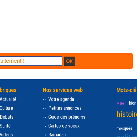
briques
Nos services web
Mots-clé
Actualité
Votre agenda
bien
Asie
Culture
Petites annonces
histoir
Débats
Guide des prénoms
Santé
Cartes de voeux
mosquée
Vidéos
Ramadan