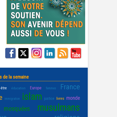
s de la semaine
France
Europe
-être
éducation
femmes
islam
e
monde
justice
livres
immigration
musulmans
mosquées