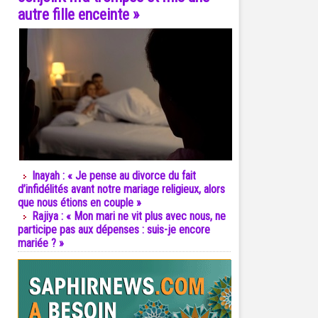
autre fille enceinte »
Inayah : « Je pense au divorce du fait
d’infidélités avant notre mariage religieux, alors
que nous étions en couple »
Rajiya : « Mon mari ne vit plus avec nous, ne
participe pas aux dépenses : suis-je encore
mariée ? »