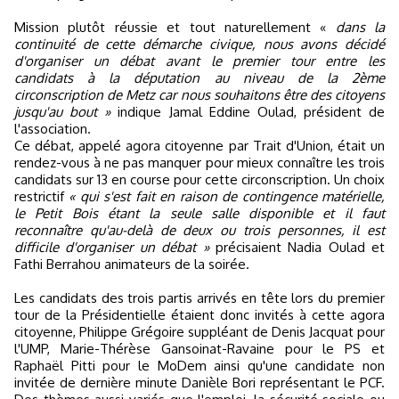
Mission plutôt réussie et tout naturellement «
dans la
continuité de cette démarche civique, nous avons décidé
d'organiser un débat avant le premier tour entre les
candidats à la députation au niveau de la 2ème
circonscription de Metz car nous souhaitons être des citoyens
jusqu'au bout »
indique Jamal Eddine Oulad, président de
l'association.
Ce débat, appelé agora citoyenne par Trait d'Union, était un
rendez-vous à ne pas manquer pour mieux connaître les trois
candidats sur 13 en course pour cette circonscription. Un choix
restrictif
« qui s'est fait en raison de contingence matérielle,
le Petit Bois étant la seule salle disponible et il faut
reconnaître qu'au-delà de deux ou trois personnes, il est
difficile d'organiser un débat »
précisaient Nadia Oulad et
Fathi Berrahou animateurs de la soirée.
Les candidats des trois partis arrivés en tête lors du premier
tour de la Présidentielle étaient donc invités à cette agora
citoyenne, Philippe Grégoire suppléant de Denis Jacquat pour
l'UMP, Marie-Thérèse Gansoinat-Ravaine pour le PS et
Raphaël Pitti pour le MoDem ainsi qu'une candidate non
invitée de dernière minute Danièle Bori représentant le PCF.