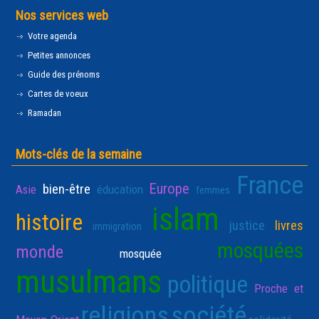
Nos services web
Votre agenda
Petites annonces
Guide des prénoms
Cartes de voeux
Ramadan
Mots-clés de la semaine
France
Europe
bien-être
Asie
éducation
femmes
islam
histoire
justice
livres
immigration
mosquées
monde
mosquée
musulmans
politique
Proche et
religions
société