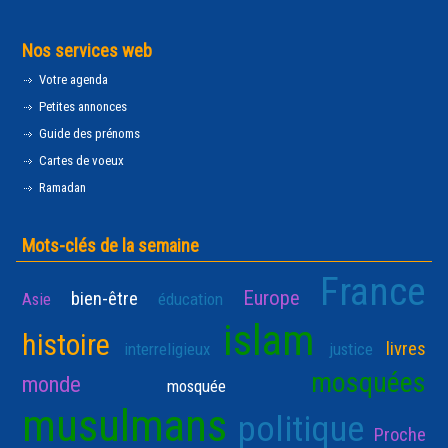
Nos services web
Votre agenda
Petites annonces
Guide des prénoms
Cartes de voeux
Ramadan
Mots-clés de la semaine
France
Europe
bien-être
Asie
éducation
islam
histoire
livres
interreligieux
justice
mosquées
monde
mosquée
musulmans
politique
Proche