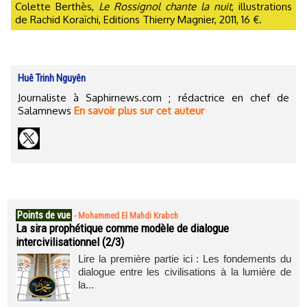
Colette Berthès,
Le Rossignol chante la nuit
, illustrations
de Rachid Koraïchi, Editions Thierry Magnier, 2011, 16 €.
Huê Trinh Nguyên
Journaliste à Saphirnews.com ; rédactrice en chef de
Salamnews
En savoir plus sur cet auteur
Points de vue
-
Mohammed El Mahdi Krabch
La sira prophétique comme modèle de dialogue
intercivilisationnel (2/3)
Lire la première partie ici : Les fondements du
dialogue entre les civilisations à la lumière de
la...