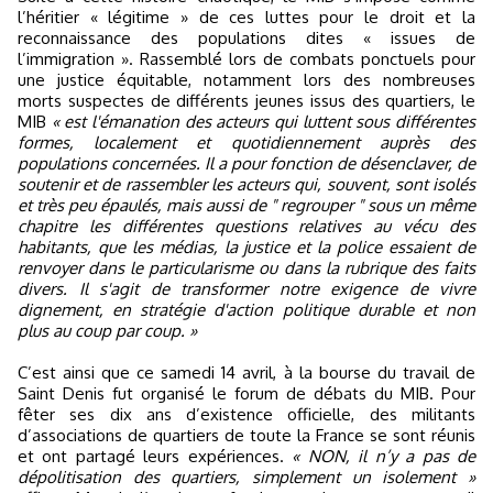
l’héritier « légitime » de ces luttes pour le droit et la
reconnaissance des populations dites « issues de
l’immigration ». Rassemblé lors de combats ponctuels pour
une justice équitable, notamment lors des nombreuses
morts suspectes de différents jeunes issus des quartiers, le
MIB
« est l'émanation des acteurs qui luttent sous différentes
formes, localement et quotidiennement auprès des
populations concernées. Il a pour fonction de désenclaver, de
soutenir et de rassembler les acteurs qui, souvent, sont isolés
et très peu épaulés, mais aussi de " regrouper " sous un même
chapitre les différentes questions relatives au vécu des
habitants, que les médias, la justice et la police essaient de
renvoyer dans le particularisme ou dans la rubrique des faits
divers. Il s'agit de transformer notre exigence de vivre
dignement, en stratégie d'action politique durable et non
plus au coup par coup. »
C’est ainsi que ce samedi 14 avril, à la bourse du travail de
Saint Denis fut organisé le forum de débats du MIB. Pour
fêter ses dix ans d’existence officielle, des militants
d’associations de quartiers de toute la France se sont réunis
et ont partagé leurs expériences.
« NON, il n’y a pas de
dépolitisation des quartiers, simplement un isolement »