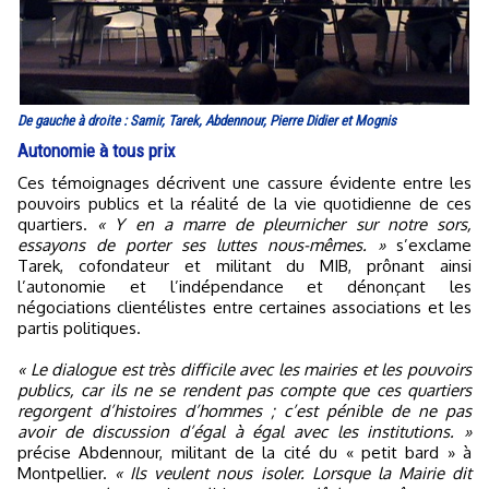
De gauche à droite : Samir, Tarek, Abdennour, Pierre Didier et Mognis
Autonomie à tous prix
Ces témoignages décrivent une cassure évidente entre les
pouvoirs publics et la réalité de la vie quotidienne de ces
quartiers.
« Y en a marre de pleurnicher sur notre sors,
essayons de porter ses luttes nous-mêmes. »
s’exclame
Tarek, cofondateur et militant du MIB, prônant ainsi
l’autonomie et l’indépendance et dénonçant les
négociations clientélistes entre certaines associations et les
partis politiques.
« Le dialogue est très difficile avec les mairies et les pouvoirs
publics, car ils ne se rendent pas compte que ces quartiers
regorgent d’histoires d’hommes ; c’est pénible de ne pas
avoir de discussion d’égal à égal avec les institutions. »
précise Abdennour, militant de la cité du « petit bard » à
Montpellier.
« Ils veulent nous isoler. Lorsque la Mairie dit