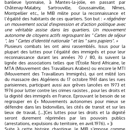
banlieue lyonnaise, à Mantes-la-jolie, en passant par
Châtenay-Malabry, Sartrouville, Goussainville, Nîmes,
Montpellier etc., le MIB milite pour la reconnaissance et
l’égalité des habitants de ces quartiers. Son but :
« régénérer
un mouvement social d'expression et d'action politique avec
une véritable assise dans les quartiers. Un mouvement
autonome de citoyens actifs regroupant les " Cartes de séjour
", les " Cartes d'identité nationale " et les " sans papiers". »
Plusieurs combats les ont ainsi rassemblés. Issus pour la
plupart des luttes pour l’égalité des immigrés et pour leur
reconnaissance durant les années 70 / 80, ils suivent la
lignée des associations telles que l'Étoile Nord Africaine, le
MTA (Mouvement des Travailleurs Arabes) ou encore le MTI
(Mouvement des Travailleurs Immigrés), qui ont milité lors
du massacre des Algériens du 17 octobre 1961 dans les rues
parisiennes, participant aussi aux grèves lancées en 1973 et
1976 pour lutter contre les crimes racistes , pour les droits et
la dignité des immigrés en France. Eprouvant le besoin de se
regrouper en i[« Mouvements autonomes pour mieux se
défendre dans les bidonvilles, les cités de transit et sur les
lieux de travail. […]Ces luttes pour les droits et la dignité
seront durement réprimées par les pouvoirs publics
(arrestations, expulsions du territoire, en avril 1976). » ]i
Suite à cette histoire chaotique, le MIB s’impose comme