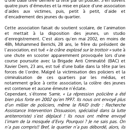
d’une balle tirée derrière la tête par un policier. S’en suivent
quatre jours d’émeutes et la mise en place d’une association
d’aides aux victimes, puis, petit à petit, d’aide et
d’encadrement des jeunes du quartier.
Cette association faisait du soutient scolaire, de l’animation
et mettait à la disposition des jeunes, un studio
d’enregistrement. C’est alors qu’en mai 2002, en moins de
48h, Mohammed Berrichi, 28 ans, le frère du président de
l’association, est tué
« le crâne explosé sur le trottoir »
suite à
une chute en scooter apparemment provoquée lors d’une
course poursuite avec la Brigade Anti Criminalité (BAC) et
Xavier Dem, 23 ans, est tué d’une balle dans la tête par les
forces de l’ordre. Malgré la victimisation des policiers et la
criminalisation de ces quartiers par les médias, et
notamment grâce à cette association, la colère des jeunes
est contenue et aucune émeute n’éclate.
Cependant, s’étonne Samir,
« La répression policière a été
bien plus forte en 2002 qu’en 1997. Ils nous ont envoyé plus
d’un millier de policiers, même le RAID (ndlr : Recherche
Assistance Intervention Dissuasion, spécialisé dans la lutte
antiterroriste) s’est déplacé ! Ils nous ont même envoyé
l’imam de la mosquée d’Evry. Pourquoi ? Je ne sais pas. On
n’a pas compris!! Bref, le quartier n’a pas débordé, alors, ils