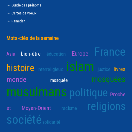
Guide des prénoms
Cartes de voeux
Ramadan
Mots-clés de la semaine
France
Europe
bien-être
Asie
éducation
islam
histoire
livres
interreligieux
justice
mosquées
monde
mosquée
musulmans
politique
Proche
religions
et Moyen-Orient
racisme
société
solidarité