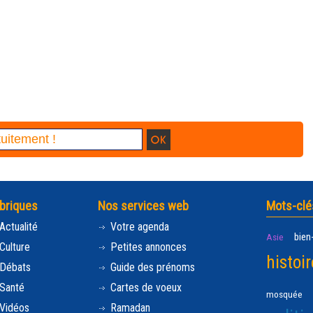
briques
Nos services web
Mots-clé
Actualité
Votre agenda
bien
Asie
Culture
Petites annonces
histoir
Débats
Guide des prénoms
Santé
Cartes de voeux
mosquée
Vidéos
Ramadan