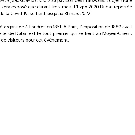
 et la poursuite du futur »
au pavillon des Etats-Unis, l’objet trône
 sera exposé que durant trois mois. L’Expo 2020 Dubaï, reportée
e la Covid-19, se tient jusqu’au 31 mars 2022.
é organisée à Londres en 1851. A Paris, l’exposition de 1889 avait
rselle de Dubaï est le tout premier qui se tient au Moyen-Orient.
ns de visiteurs pour cet événement.