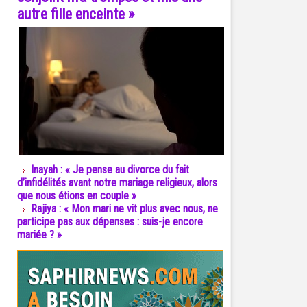
autre fille enceinte »
Inayah : « Je pense au divorce du fait
d’infidélités avant notre mariage religieux, alors
que nous étions en couple »
Rajiya : « Mon mari ne vit plus avec nous, ne
participe pas aux dépenses : suis-je encore
mariée ? »