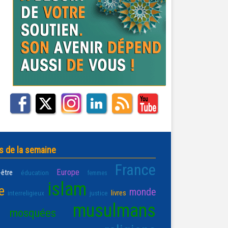
s de la semaine
France
Europe
-être
éducation
femmes
islam
e
monde
livres
interreligieux
justice
musulmans
mosquées