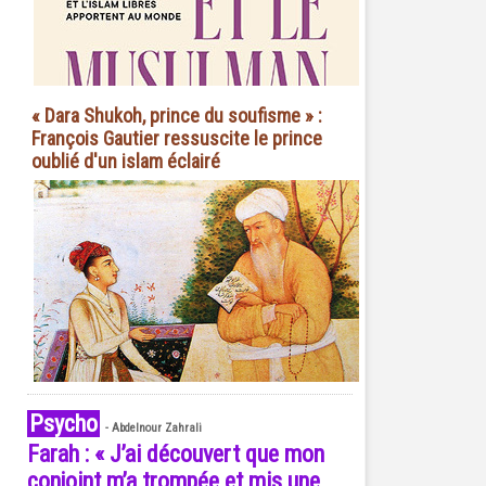
« Dara Shukoh, prince du soufisme » :
François Gautier ressuscite le prince
oublié d'un islam éclairé
Psycho
-
Abdelnour Zahrali
Farah : « J’ai découvert que mon
conjoint m’a trompée et mis une