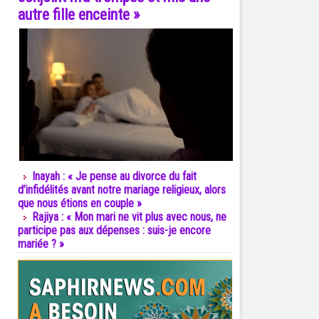
autre fille enceinte »
Inayah : « Je pense au divorce du fait
d’infidélités avant notre mariage religieux, alors
que nous étions en couple »
Rajiya : « Mon mari ne vit plus avec nous, ne
participe pas aux dépenses : suis-je encore
mariée ? »