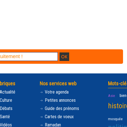
briques
Nos services web
Mots-clé
Actualité
Votre agenda
bien
Asie
Culture
Petites annonces
histoir
Débats
Guide des prénoms
Santé
Cartes de voeux
mosquée
Vidéos
Ramadan