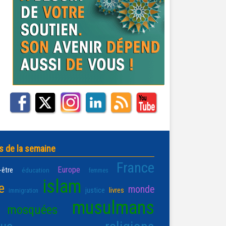
s de la semaine
France
Europe
-être
éducation
femmes
islam
e
monde
justice
livres
immigration
musulmans
mosquées