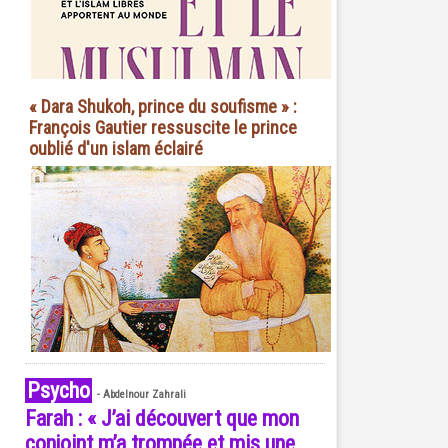
« Dara Shukoh, prince du soufisme » :
François Gautier ressuscite le prince
oublié d'un islam éclairé
Psycho
-
Abdelnour Zahrali
Farah : « J’ai découvert que mon
conjoint m’a trompée et mis une