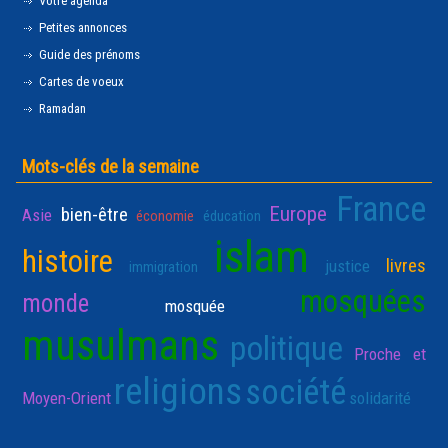
Votre agenda
Petites annonces
Guide des prénoms
Cartes de voeux
Ramadan
Mots-clés de la semaine
France
Europe
bien-être
Asie
économie
éducation
islam
histoire
livres
justice
immigration
mosquées
monde
mosquée
musulmans
politique
Proche et
religions
société
Moyen-Orient
solidarité