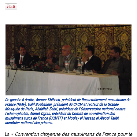
De gauche à droite, Anouar Kbibech, président de Rassemblement musulmans de
France (RMF), Dalil Boubakeur, président du CFCM et recteur de la Grande
Mosquée de Paris, Abdallah Zekri, président de l’Observatoire national contre
l’islamophobie, Ahmet Ogras, président du Comité de coordination des
musulmans turcs de France (CCMTF) et Moulay el Hassan el Alaoui Talibi,
aumônier national des prisons.
La
« Convention citoyenne des musulmans de France pour le