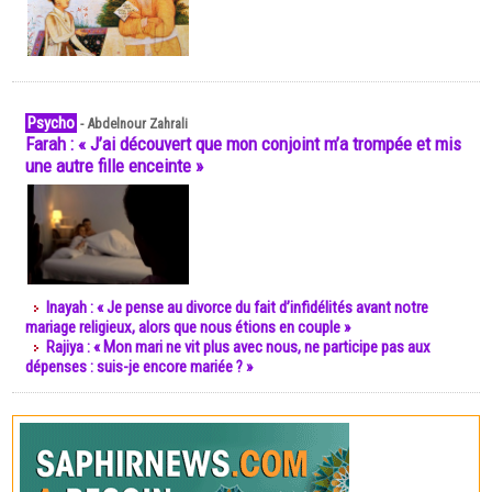
Psycho
-
Abdelnour Zahrali
Farah : « J’ai découvert que mon conjoint m’a trompée et mis
une autre fille enceinte »
Inayah : « Je pense au divorce du fait d’infidélités avant notre
mariage religieux, alors que nous étions en couple »
Rajiya : « Mon mari ne vit plus avec nous, ne participe pas aux
dépenses : suis-je encore mariée ? »