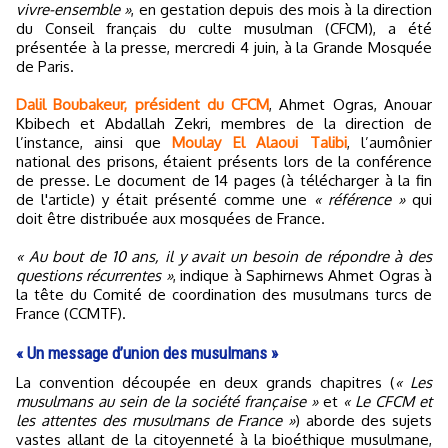
vivre-ensemble »
, en gestation depuis des mois à la direction
du Conseil français du culte musulman (CFCM), a été
présentée à la presse, mercredi 4 juin, à la Grande Mosquée
de Paris.
Dalil Boubakeur, président du CFCM
, Ahmet Ogras, Anouar
Kbibech et Abdallah Zekri, membres de la direction de
l’instance, ainsi que
Moulay El Alaoui Talibi
, l’aumônier
national des prisons, étaient présents lors de la conférence
de presse. Le document de 14 pages (à télécharger à la fin
de l'article) y était présenté comme une
« référence »
qui
doit être distribuée aux mosquées de France.
« Au bout de 10 ans, il y avait un besoin de répondre à des
questions récurrentes »
, indique à Saphirnews Ahmet Ogras à
la tête du Comité de coordination des musulmans turcs de
France (CCMTF).
« Un message d’union des musulmans »
La convention découpée en deux grands chapitres (
« Les
musulmans au sein de la société française »
et
« Le CFCM et
les attentes des musulmans de France »
) aborde des sujets
vastes allant de la citoyenneté à la bioéthique musulmane,