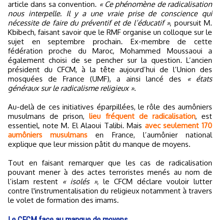
article dans sa convention.
« Ce phénomène de radicalisation
nous interpelle. Il y a une vraie prise de conscience qui
nécessite de faire du préventif et de l’éducatif »
, poursuit M.
Kbibech, faisant savoir que le RMF organise un colloque sur le
sujet en septembre prochain. Ex-membre de cette
fédération proche du Maroc, Mohammed Moussaoui a
également choisi de se pencher sur la question. L’ancien
président du CFCM, à la tête aujourd’hui de l’Union des
mosquées de France (UMF), a ainsi lancé des
« états
généraux sur le radicalisme religieux »
.
Au-delà de ces initiatives éparpillées, le rôle des aumôniers
musulmans de prison,
lieu fréquent de radicalisation
, est
essentiel, note M. El Alaoui Talibi. Mais
avec seulement 170
aumôniers musulmans
en France, l’aumônier national
explique que leur mission pâtit du manque de moyens.
Tout en faisant remarquer que les cas de radicalisation
pouvant mener à des actes terroristes menés au nom de
l’islam restent
« isolés »
, le CFCM déclare vouloir lutter
contre l'instrumentalisation du religieux notamment à travers
le volet de formation des imams.
Le CFCM face au manque de moyens