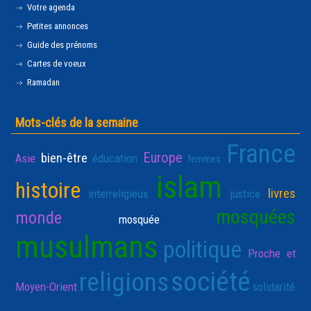
Votre agenda
Petites annonces
Guide des prénoms
Cartes de voeux
Ramadan
Mots-clés de la semaine
France
Europe
bien-être
Asie
éducation
femmes
islam
histoire
livres
interreligieux
justice
mosquées
monde
mosquée
musulmans
politique
Proche et
société
religions
Moyen-Orient
solidarité