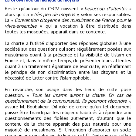
Reste qu’autour du CFCM naissent
« beaucoup d’attentes »
alors qu’il a
« très peu de moyens »
, selon ses responsables.
La
« Convention citoyenne des musulmans de France pour le
vivre-ensemble »
, qui a vocation à être distribuée dans
toutes les mosquées, apparaît dans ce contexte.
La charte a l'utilité d'apporter des réponses globales à une
société sur des questions qui sont régulièrement posées aux
musulmans quant à la présence et la visibilité de l'islam en
France et, dans le même temps, de présenter leurs attentes
quant à un traitement égalitaire de leur culte, en réaffirmant
le principe de non discrimination entre les citoyens et la
nécessité de lutter contre l'islamophobie.
En revanche, son usage dans les lieux de culte pose
question.
« Tous les imams auront la charte. En cas de
questionnement de la communauté, ils pourront répondre »
,
assure M. Boubakeur. Difficile de croire qu’un tel document
puisse être brandi par les religieux habitués à répondre aux
questionnements des fidèles autrement, d'autant que le
contenu de la charte apparaît des plus naturels pour une
majorité de musulmans. Si l’intention d’apporter un socle
commun aux musulmans de France est là, l'initiative ne suffira