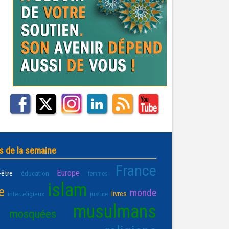
s de la semaine
France
Europe
-être
éducation
femmes
islam
e
monde
livres
interreligieux
justice
musulmans
mosquées