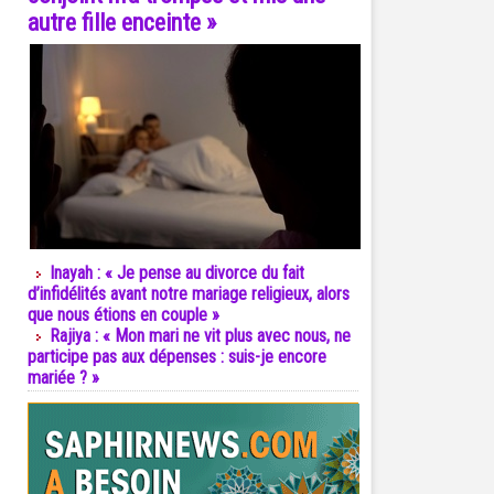
autre fille enceinte »
Inayah : « Je pense au divorce du fait
d’infidélités avant notre mariage religieux, alors
que nous étions en couple »
Rajiya : « Mon mari ne vit plus avec nous, ne
participe pas aux dépenses : suis-je encore
mariée ? »