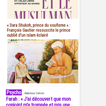
« Dara Shukoh, prince du soufisme » :
François Gautier ressuscite le prince
oublié d'un islam éclairé
Psycho
-
Abdelnour Zahrali
Farah : « J’ai découvert que mon
conjoint m’a trompée et mis une