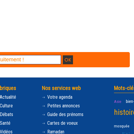
briques
Nos services web
Mots-clé
Actualité
Votre agenda
bien
Asie
Culture
Petites annonces
histoir
Débats
Guide des prénoms
Santé
Cartes de voeux
mosquée
Vidéos
Ramadan