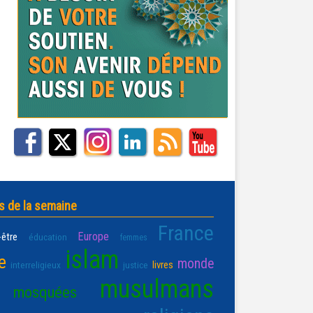
s de la semaine
France
Europe
-être
éducation
femmes
islam
e
monde
livres
interreligieux
justice
musulmans
mosquées