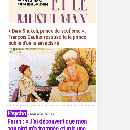
« Dara Shukoh, prince du soufisme » :
François Gautier ressuscite le prince
oublié d'un islam éclairé
Psycho
-
Abdelnour Zahrali
Farah : « J’ai découvert que mon
conjoint m’a trompée et mis une