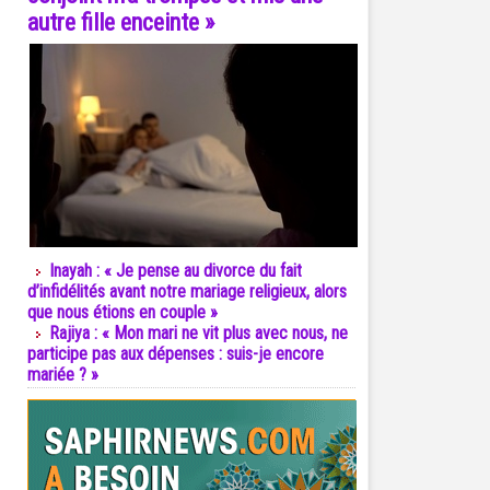
autre fille enceinte »
Inayah : « Je pense au divorce du fait
d’infidélités avant notre mariage religieux, alors
que nous étions en couple »
Rajiya : « Mon mari ne vit plus avec nous, ne
participe pas aux dépenses : suis-je encore
mariée ? »