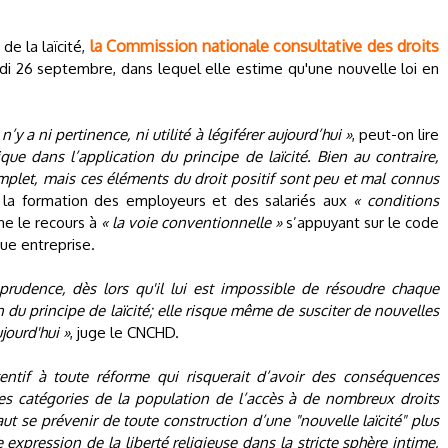
la Commission nationale consultative des droits
 de la laïcité,
udi 26 septembre, dans lequel elle estime qu'une nouvelle loi en
n’y a ni pertinence, ni utilité à légiférer aujourd’hui »
, peut-on lire
ique dans l’application du principe de laïcité. Bien au contraire,
complet, mais ces éléments du droit positif sont peu et mal connus
r la formation des employeurs et des salariés aux
« conditions
ne le recours à
« la voie conventionnelle »
s’appuyant sur le code
que entreprise.
isprudence, dès lors qu'il lui est impossible de résoudre chaque
on du principe de laïcité; elle risque même de susciter de nouvelles
ujourd'hui »
, juge le CNCHD.
tentif à toute réforme qui risquerait d’avoir des conséquences
es catégories de la population de l’accès à de nombreux droits
faut se prévenir de toute construction d’une "nouvelle laïcité" plus
e expression de la liberté religieuse dans la stricte sphère intime,