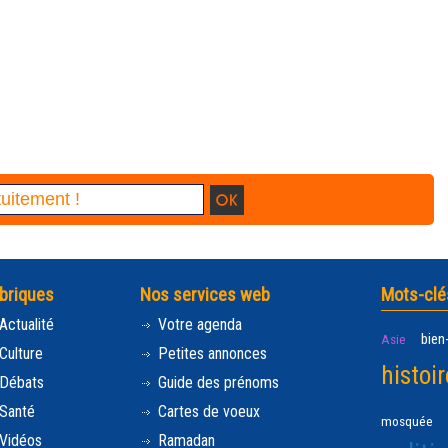
briques
Nos services web
Mots-clé
Actualité
Votre agenda
bien
Asie
Culture
Petites annonces
histoir
Débats
Guide des prénoms
Santé
Cartes de voeux
mosquée
Vidéos
Ramadan