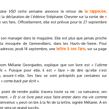
la rappeuse,
azine
VSD
cette semaine annonce le retour de
«
 la déclaration de l’éditrice Stéphanie Chevrier sur la sortie de
de ses fans. Officiellement, elle est prévue pour le 27 septembre
 son manager dans le magazine. Elle est plus que jamais proche
 la mosquée de Gennevilliers, dans les Hauts-de-Seine. Pour
lettre à ses fans
 adresse, jeudi 14 septembre, une
, sur sa page
i nom Mélanie Georgiades, explique que son livre est
« l’ultime
és »
. Puisque pour elle, il est
« faux »
de dire qu’elle s’est
»
, assure-t-elle. Ses fans se sont précipités par centaines sur
n
« come-back par écrit »
.
e point de rendre public tracera toute sa vie : sa naissance, ses
ement.
« Et si ce livre peut vous faire entrer dans ma vie comme
bienvenus »
, peut-on lire à la fin de la lettre, signée Mélanie. A en
vre sera un grand succès.