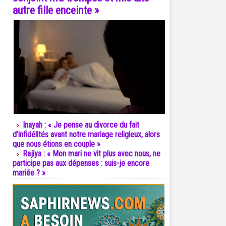
autre fille enceinte »
Inayah : « Je pense au divorce du fait
d’infidélités avant notre mariage religieux, alors
que nous étions en couple »
Rajiya : « Mon mari ne vit plus avec nous, ne
participe pas aux dépenses : suis-je encore
mariée ? »