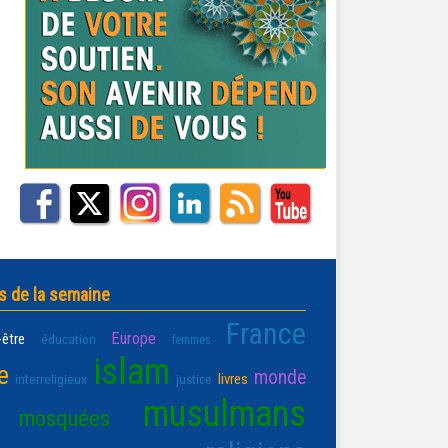
s de la semaine
France
Europe
-être
éducation
femmes
islam
e
monde
livres
interreligieux
justice
musulmans
mosquées