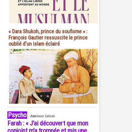
« Dara Shukoh, prince du soufisme » :
François Gautier ressuscite le prince
oublié d'un islam éclairé
Psycho
-
Abdelnour Zahrali
Farah : « J’ai découvert que mon
conjoint m’a trompée et mis une