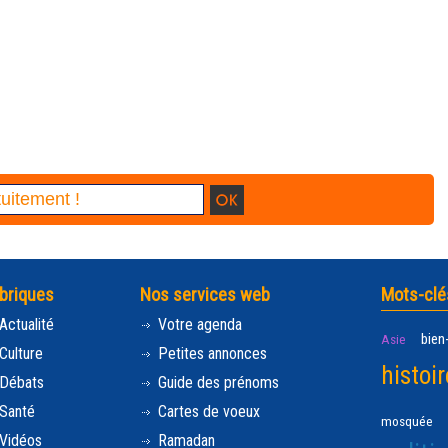
briques
Nos services web
Mots-clé
Actualité
Votre agenda
bien
Asie
Culture
Petites annonces
histoir
Débats
Guide des prénoms
Santé
Cartes de voeux
mosquée
Vidéos
Ramadan