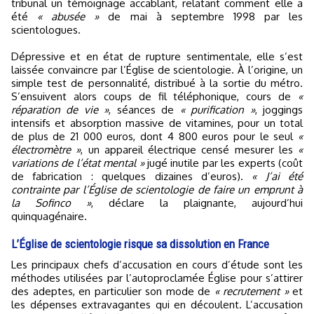
tribunal un témoignage accablant, relatant comment elle a
été
« abusée »
de mai à septembre 1998 par les
scientologues.
Dépressive et en état de rupture sentimentale, elle s’est
laissée convaincre par l’Église de scientologie. À l’origine, un
simple test de personnalité, distribué à la sortie du métro.
S’ensuivent alors coups de fil téléphonique, cours de
«
réparation de vie »
, séances de
« purification »
, joggings
intensifs et absorption massive de vitamines, pour un total
de plus de 21 000 euros, dont 4 800 euros pour le seul
«
électromètre »
, un appareil électrique censé mesurer les
«
variations de l’état mental »
jugé inutile par les experts (coût
de fabrication : quelques dizaines d’euros).
« J’ai été
contrainte par l’Église de scientologie de faire un emprunt à
la Sofinco »
, déclare la plaignante, aujourd’hui
quinquagénaire.
L’Église de scientologie risque sa dissolution en France
Les principaux chefs d’accusation en cours d’étude sont les
méthodes utilisées par l’autoproclamée Église pour s’attirer
des adeptes, en particulier son mode de
« recrutement »
et
les dépenses extravagantes qui en découlent. L’accusation