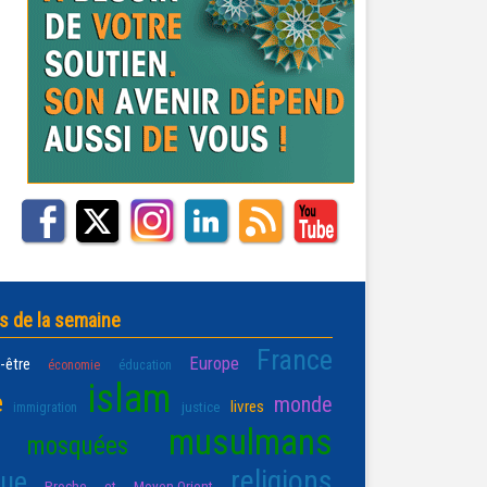
s de la semaine
France
Europe
-être
économie
éducation
islam
e
monde
livres
justice
immigration
musulmans
mosquées
religions
que
Proche et Moyen-Orient