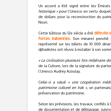
Un accord a été signé entre les Émirats a
historique »
pour l’Unesco en vertu duquel
de dollars pour la reconstruction du patr
Nouri.
détruite 
Cette bâtisse du 12e siècle a été
forces irakiennes.
Son minaret penché -
représenté sur les billets de 10 000 dina
djihadistes ont réussi à installer à son so
« La civilisation plusieurs fois millénaire do
de la Culture, lors de la signature du part
l’Unesco Audrey Azoulay.
Celle-ci a salué
« une coopération inédi
patrimoine culturel en Irak »
, un partenar
préservation du patrimoine.
Selon les prévisions, les travaux, confiés à
de documentation et de déblayage, suivron