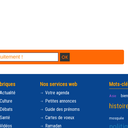
briques
Nos services web
Mots-clé
Actualité
Votre agenda
bien
Asie
Culture
Petites annonces
histoir
Débats
Guide des prénoms
Santé
Cartes de voeux
mosquée
politi
Vidéos
Ramadan