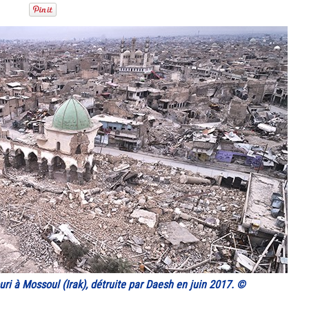
uri à Mossoul (Irak), détruite par Daesh en juin 2017. ©