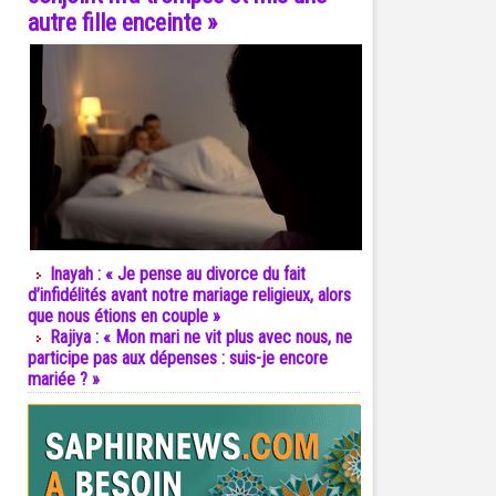
autre fille enceinte »
Inayah : « Je pense au divorce du fait
d’infidélités avant notre mariage religieux, alors
que nous étions en couple »
Rajiya : « Mon mari ne vit plus avec nous, ne
participe pas aux dépenses : suis-je encore
mariée ? »