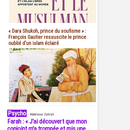
« Dara Shukoh, prince du soufisme » :
François Gautier ressuscite le prince
oublié d'un islam éclairé
Psycho
-
Abdelnour Zahrali
Farah : « J’ai découvert que mon
conjoint m’a trompée et mis une