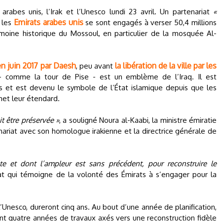
rabes unis, l’Irak et l’Unesco lundi 23 avril. Un partenariat
«
Emirats arabes unis
 les
se sont engagés à verser 50,4 millions
imoine historique du Mossoul, en particulier de la mosquée Al-
en juin 2017 par Daesh
la libération de la ville par les
, peu avant
 comme la tour de Pise - est un emblème de l’Iraq. Il est
rs et est devenu le symbole de l’État islamique depuis que les
mmet leur étendard.
it être préservée »
, a souligné Noura al-Kaabi, la ministre émiratie
enariat avec son homologue irakienne et la directrice générale de
te et dont l’ampleur est sans précédent, pour reconstruire le
iat qui témoigne de la volonté des Émirats à s’engager pour la
 l’Unesco, dureront cinq ans. Au bout d’une année de planification,
t quatre années de travaux axés vers une reconstruction fidèle