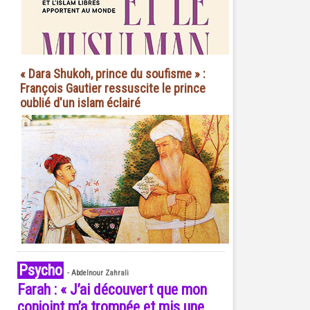
« Dara Shukoh, prince du soufisme » :
François Gautier ressuscite le prince
oublié d'un islam éclairé
Psycho
-
Abdelnour Zahrali
Farah : « J’ai découvert que mon
conjoint m’a trompée et mis une