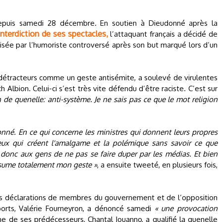
epuis samedi 28 décembre. En soutien à Dieudonné après la
interdiction de ses spectacles,
l’attaquant français a décidé de
isée par l’humoriste controversé après son but marqué lors d’un
 détracteurs comme un geste antisémite, a soulevé de virulentes
Albion. Celui-ci s’est très vite défendu d’être raciste. C’est sur
n de quenelle: anti-système. Je ne sais pas ce que le mot religion
nné. En ce qui concerne les ministres qui donnent leurs propres
eux qui créent l'amalgame et la polémique sans savoir ce que
 donc aux gens de ne pas se faire duper par les médias. Et bien
j'assume totalement mon geste »
, a ensuite tweeté, en plusieurs fois,
s déclarations de membres du gouvernement et de l’opposition
ports, Valérie Fourneyron, a dénoncé samedi
« une provocation
une de ses prédécesseurs, Chantal Jouanno, a qualifié la quenelle