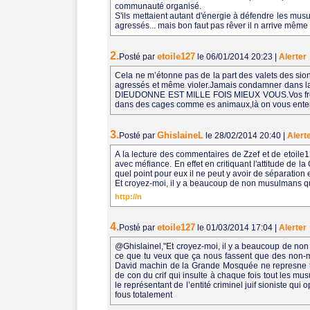
communauté organisé.
S'ils mettaient autant d'énergie à défendre les mus
agressés... mais bon faut pas rêver il n arrive même
2.
etoile127
Posté par
le 06/01/2014 20:23
|
Alerter
Cela ne m’étonne pas de la part des valets des sio
agressés et même violer.Jamais condamner dans l
DIEUDONNE EST MILLE FOIS MIEUX VOUS.Vos frères 
dans des cages comme es animaux,là on vous ent
3.
GhislaineL
Posté par
le 28/02/2014 20:40
|
Alert
A la lecture des commentaires de Zzef et de etoil
avec méfiance. En effet en critiquant l'attitude d
quel point pour eux il ne peut y avoir de séparat
Et croyez-moi, il y a beaucoup de non musulmans 
http://n
4.
etoile127
Posté par
le 01/03/2014 17:04
|
Alerter
@Ghislainel,"Et croyez-moi, il y a beaucoup de n
ce que tu veux que ça nous fassent que des non-mus
David machin de la Grande Mosquée ne represne te
de con du crif qui insulte à chaque fois tout les 
le représentant de l’entité criminel juif sioniste q
fous totalement