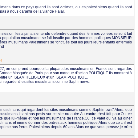
ulmans dans ce pays quand ils sont victimes, ou les palestiniens quand ils sont
 pas à nous garantir de la viande Halal.
nistes,on l'es a jamais entendu défendre quand des femmes voilées se sont fait
a population musulmane se fait insulté par des hommes politiques.MONSIEUR
musulmans Palestiniens se font tués tout les jours,leurs enfants enfermés
end
er
e127, on comprend pourquoi la plupart des musulmans en France sont regardés
e la Grande Mosquée de Paris pour son manque d'action POLITIQUE ils montrent à
ion entre un ISLAM RELIGIEUX et un ISLAM POLITIQUE.
qui regardent les sites musulmans comme Saphirnews.
on musulmans qui regardent les sites musulmans comme Saphirnews".Alors. que
ulmans lisent nos posts sur ce site ou autre.Au contre c'est fait pour.Oui ce
 que lui-même et non les musulmans de France.Oui ce valet qui va au diner
musulmans et meme donner des ordres aux hommes politique.Alors que ce crif est
ui opprime nos freres Palestiniens depuis 60 ans.Alors ce que vous pensez je m'en