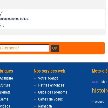
 ?
?
qu'on lèche les bottes.
nt.
briques
Nos services web
Mots-clé
Actualité
Votre agenda
bien
Asie
Culture
Petites annonces
histoir
Débats
Guide des prénoms
Santé
Cartes de voeux
mosquée
Vidéos
Ramadan