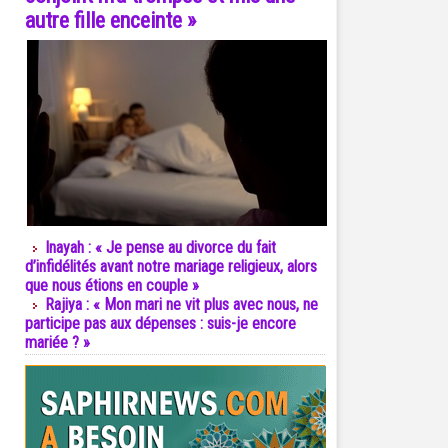
autre fille enceinte »
Inayah : « Je pense au divorce du fait
d’infidélités avant notre mariage religieux, alors
que nous étions en couple »
Rajiya : « Mon mari ne vit plus avec nous, ne
participe pas aux dépenses : suis-je encore
mariée ? »