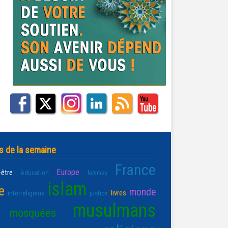
s de la semaine
France
Europe
-être
éducation
femmes
islam
e
monde
livres
interreligieux
justice
musulmans
mosquées