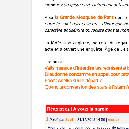
comme
« un geste nazi, clairement antisé
la Grande Mosquée de Paris
Pour
qui a é
entre le salut nazi et le bras d'honneur inv
caractère antisémite ou raciste dans le mon
La fédération anglaise, inquiète du rega
acte et a ouvert une enquête. Âgé de 34 an
Lire aussi :
Valls menace d’interdire les représenta
Dieudonné condamné en appel pour provo
Foot : Anelka sur le départ ?
Quand la conversion des stars à l’islam 
Réagissez ! A vous la parole.
1.
Zzef
Posté par
le 31/12/2013 14:59
|
Alerter
Rien d’étonnant venant de la mosquée de paris ..